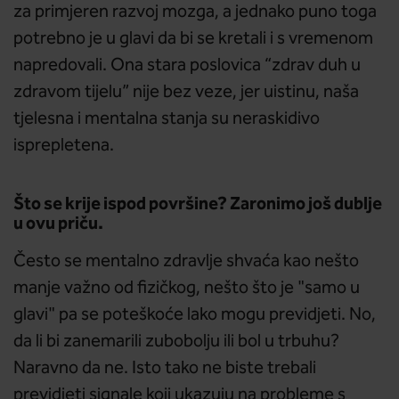
za primjeren razvoj mozga, a jednako puno toga
potrebno je u glavi da bi se kretali i s vremenom
napredovali. Ona stara poslovica “zdrav duh u
zdravom tijelu” nije bez veze, jer uistinu, naša
tjelesna i mentalna stanja su neraskidivo
isprepletena.
Što se krije ispod površine? Zaronimo još dublje
u ovu priču.
Često se mentalno zdravlje shvaća kao nešto
manje važno od fizičkog, nešto što je "samo u
glavi" pa se poteškoće lako mogu previdjeti. No,
da li bi zanemarili zubobolju ili bol u trbuhu?
Naravno da ne. Isto tako ne biste trebali
previdjeti signale koji ukazuju na probleme s