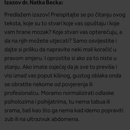
Izazov dr. Natka Becka:
Predlažem izazov! Preispitajte se po čitanju ovog
teksta, koje su to stvari koje vas opuštaju i koje
vam hrane mozak? Koje stvari vas opterećuju, a
da na njih možete utjecati? Samo osvijestite i
dajte si priliku da napravite neki mali koračić u
pravom smjeru. I oprostite si ako za to niste u
stanju. Ako imate osjećaj da je sve to previše i
visi iznad vas poput kišnog, gustog oblaka onda
se obratite nekome od povjerenja ili
profesionalcu. Moramo normalizirati odlaske
psiholozima i psihijatrima, tu nema tabua ili
srama, baš kao što ga nema kad idemo popraviti
zub ili na ultrazvuk abdomena.