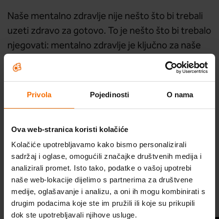
Naše mentalno zdravlje nije nešto što bi trebali
uzeti zdravo za gotovo. To je nešto što bi trebalo
njegovati: mentalno zdravlje je ključno za naše
ukupno zdravlje i kvalitetu života.
Privola
Pojedinosti
O nama
Ukoliko želite pričati sa
stručnom osobom o mentalnom
Ova web-stranica koristi kolačiće
zdravlju, javite se suradnici
Kolačiće upotrebljavamo kako bismo personalizirali
sadržaj i oglase, omogućili značajke društvenih medija i
platforme Budi DOBRO. Budi
Škola optimističnog roditeljstva
analizirali promet. Isto tako, podatke o vašoj upotrebi
naše web-lokacije dijelimo s partnerima za društvene
CE., psihologinji Tijani Debelić
Probudi optimizam
medije, oglašavanje i analizu, a oni ih mogu kombinirati s
putem rubrike
Dobro je pitati
.
drugim podacima koje ste im pružili ili koje su prikupili
Program za optimizam
dok ste upotrebljavali njihove usluge.