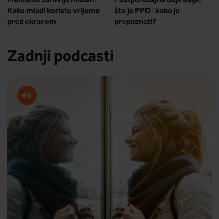
Mentalno zdravlje mladih:
Postporođajna depresija:
Kako mladi koriste vrijeme
što je PPD i kako ju
pred ekranom
prepoznati?
Zadnji podcasti