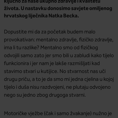
ključno za naše ukupno zdravlje i kvalitetu
života. U nastavku donosimo savjete omiljenog
hrvatskog liječnika Natka Becka.
Dopustite mi da za početak budem malo
provokativan: mentalno zdravlje, fizičko zdravlje,
ima li tu razlike? Mentalno smo od fizičkog
odvojili samo zato jer smo bili u zabludi kako tijelo
funkcionira i jer nam je lakše razmišljati kad
stavimo stvari u kutijice. No stvarnost nas uči
drugu priču, a to je da smo mi jedna cjelina u kojoj
tijelo i duša nisu razdvojeni, ne plutaju odvojeno
nego su jedno zbog drugoga stvarni.
Motoričke vježbe (čak i samo žvakanje) nužno je