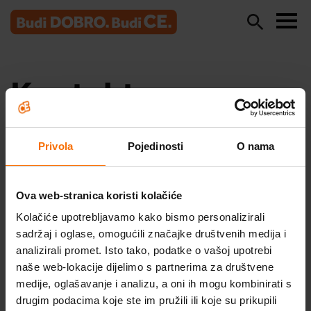
Kontakt
Privola
Pojedinosti
O nama
ATLANTIC CEDEVITA d.o.o.
prehrambena industrija
Ova web-stranica koristi kolačiće
Kolačiće upotrebljavamo kako bismo personalizirali
sadržaj i oglase, omogućili značajke društvenih medija i
Planinska 15
Škola optimističnog roditeljstva
analizirali promet. Isto tako, podatke o vašoj upotrebi
10000 Zagreb
naše web-lokacije dijelimo s partnerima za društvene
Hrvatska
Probudi optimizam
medije, oglašavanje i analizu, a oni ih mogu kombinirati s
drugim podacima koje ste im pružili ili koje su prikupili