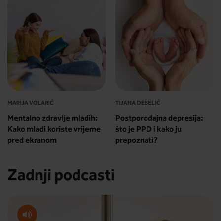
MARIJA VOLARIĆ
TIJANA DEBELIĆ
Mentalno zdravlje mladih:
Postporođajna depresija:
Kako mladi koriste vrijeme
što je PPD i kako ju
pred ekranom
prepoznati?
Zadnji podcasti