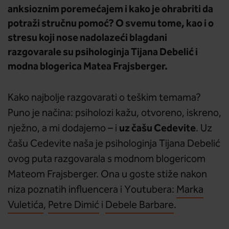
anksioznim poremećajem i kako je ohrabriti da
potraži stručnu pomoć? O svemu tome, kao i o
stresu koji nose nadolazeći blagdani
razgovarale su psihologinja Tijana Debelić i
modna blogerica Matea Frajsberger.
Kako najbolje razgovarati o teškim temama?
Puno je načina: psiholozi kažu, otvoreno, iskreno,
uz čašu Cedevite
nježno, a mi dodajemo – i
. Uz
čašu Cedevite naša je psihologinja Tijana Debelić
ovog puta razgovarala s modnom blogericom
Mateom Frajsberger. Ona u goste stiže nakon
niza poznatih influencera i Youtubera:
Marka
Vuletića
,
Petre Dimić
i
Debele Barbare
.