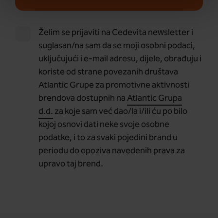
Želim se prijaviti na Cedevita newsletter i
suglasan/na sam da se moji osobni podaci,
uključujući i e-mail adresu, dijele, obrađuju i
koriste od strane povezanih društava
Atlantic Grupe za promotivne aktivnosti
brendova dostupnih na
Atlantic Grupa
d.d.
za koje sam već dao/la i/ili ću po bilo
kojoj osnovi dati neke svoje osobne
podatke, i to za svaki pojedini brand u
periodu do opoziva navedenih prava za
upravo taj brend.