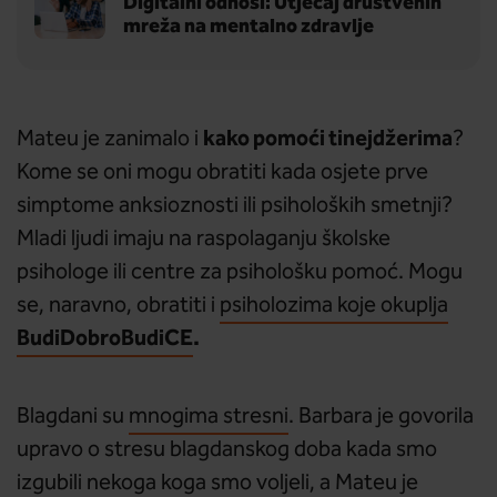
Digitalni odnosi: Utjecaj društvenih
mreža na mentalno zdravlje
kako pomoći tinejdžerima
Mateu je zanimalo i
?
Kome se oni mogu obratiti kada osjete prve
simptome anksioznosti ili psiholoških smetnji?
Mladi ljudi imaju na raspolaganju školske
psihologe ili centre za psihološku pomoć. Mogu
se, naravno, obratiti i
psiholozima koje okuplja
BudiDobroBudiCE
.
Blagdani su
mnogima stresni
. Barbara je govorila
upravo o stresu blagdanskog doba kada smo
izgubili nekoga koga smo voljeli, a Mateu je