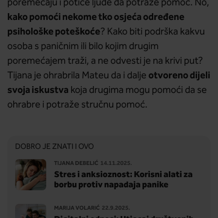
poremećaju i potiče ljude da potraže pomoć. No,
kako pomoći nekome tko osjeća određene
psihološke poteškoće
? Kako biti podrška kakvu
osoba s paničnim ili bilo kojim drugim
poremećajem traži, a ne odvesti je na krivi put?
otvoreno dijeli
Tijana je ohrabrila Mateu da i dalje
svoja iskustva
koja drugima mogu pomoći da se
ohrabre i potraže stručnu pomoć.
DOBRO JE ZNATI I OVO
TIJANA DEBELIĆ
14.11.2025.
Stres i anksioznost: Korisni alati za
borbu protiv napadaja panike
MARIJA VOLARIĆ
22.9.2025.