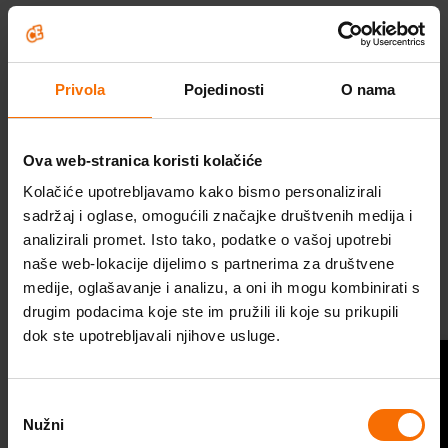
Privola
Pojedinosti
O nama
Ova web-stranica koristi kolačiće
Kolačiće upotrebljavamo kako bismo personalizirali
sadržaj i oglase, omogućili značajke društvenih medija i
Škola optimističnog roditeljstva
analizirali promet. Isto tako, podatke o vašoj upotrebi
naše web-lokacije dijelimo s partnerima za društvene
Probudi optimizam
medije, oglašavanje i analizu, a oni ih mogu kombinirati s
drugim podacima koje ste im pružili ili koje su prikupili
Program za optimizam
dok ste upotrebljavali njihove usluge.
Videosavjeti
Pitaj psihologa
Odabir
Stručni članci
Nužni
pristanka