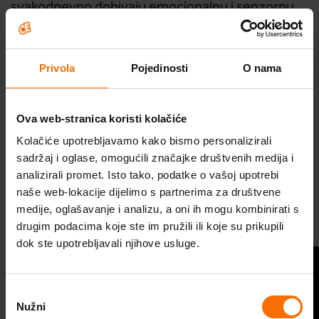
svakodnevno dobivaju emocionalnu i senzornu
stimulaciju (ili ljubav).
Privola
Pojedinosti
O nama
Manjak ljubavi = manjak rasta
Kada se dogodi emocionalna uskraćenost i
Ova web-stranica koristi kolačiće
nedostatak ljubavi, tjelesni rast usporava ili se
Kolačiće upotrebljavamo kako bismo personalizirali
zaustavlja. Tijelo ulazi u način preživljavanja gdje
sadržaj i oglase, omogućili značajke društvenih medija i
se vitalne, osnovne fiziološke funkcije čuvaju po
Škola optimističnog roditeljstva
analizirali promet. Isto tako, podatke o vašoj upotrebi
cijenu tjelesnog, mentalnog i socijalnog razvoja.
naše web-lokacije dijelimo s partnerima za društvene
Probudi optimizam
Što je dijete duže u načinu preživljavanja, učinci
medije, oglašavanje i analizu, a oni ih mogu kombinirati s
drugim podacima koje ste im pružili ili koje su prikupili
će biti trajniji i negativniji. Jednom kad se dijete
Program za optimizam
dok ste upotrebljavali njihove usluge.
usvoji i poveća količina ljubavi, njege i stimulacije,
Videosavjeti
Pitaj psihologa
tijelo prestaje biti u načinu preživljavanja i počet
Odabir
će se oporavljati.
Stručni članci
Nužni
pristanka