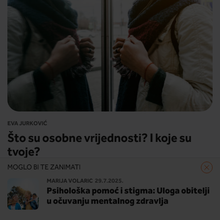
EVA JURKOVIĆ
Što su osobne vrijednosti? I koje su
tvoje?
MOGLO BI TE ZANIMATI
Vježbamo određivanje osobnih vrijednosti i načina
MARIJA VOLARIĆ
29.7.2025.
kako te spoznaje primijeniti u životu.
Psihološka pomoć i stigma: Uloga obitelji
u očuvanju mentalnog zdravlja