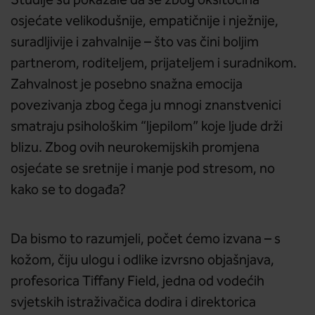
Studije su pokazale da se zbog oksitocina
osjećate velikodušnije, empatičnije i nježnije,
suradljivije i zahvalnije – što vas čini boljim
partnerom, roditeljem, prijateljem i suradnikom.
Zahvalnost je posebno snažna emocija
povezivanja zbog čega ju mnogi znanstvenici
smatraju psihološkim “ljepilom” koje ljude drži
blizu. Zbog ovih neurokemijskih promjena
osjećate se sretnije i manje pod stresom, no
kako se to događa?
Da bismo to razumjeli, počet ćemo izvana – s
kožom, čiju ulogu i odlike izvrsno objašnjava,
profesorica Tiffany Field, jedna od vodećih
svjetskih istraživačica dodira i direktorica