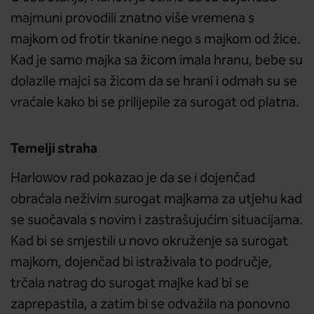
majmuni provodili znatno više vremena s
majkom od frotir tkanine nego s majkom od žice.
Kad je samo majka sa žicom imala hranu, bebe su
dolazile majci sa žicom da se hrani i odmah su se
vraćale kako bi se prilijepile za surogat od platna.
Temelji straha
Harlowov rad pokazao je da se i dojenčad
obraćala neživim surogat majkama za utjehu kad
se suočavala s novim i zastrašujućim situacijama.
Kad bi se smjestili u novo okruženje sa surogat
majkom, dojenčad bi istraživala to područje,
trčala natrag do surogat majke kad bi se
zaprepastila, a zatim bi se odvažila na ponovno