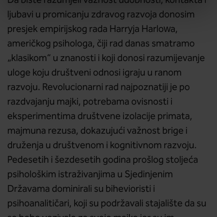
Da biste razumjeli važnost udobnosti, kontakta i
ljubavi u promicanju zdravog razvoja donosim
presjek empirijskog rada Harryja Harlowa,
američkog psihologa, čiji rad danas smatramo
„klasikom“ u znanosti i koji donosi razumijevanje
uloge koju društveni odnosi igraju u ranom
razvoju. Revolucionarni rad najpoznatiji je po
razdvajanju majki, potrebama ovisnosti i
eksperimentima društvene izolacije primata,
majmuna rezusa, dokazujući važnost brige i
druženja u društvenom i kognitivnom razvoju.
Pedesetih i šezdesetih godina prošlog stoljeća
psihološkim istraživanjima u Sjedinjenim
Državama dominirali su bihevioristi i
psihoanalitičari, koji su podržavali stajalište da su