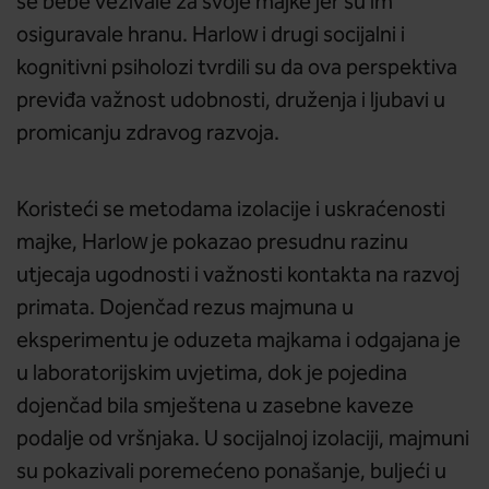
se bebe vezivale za svoje majke jer su im
osiguravale hranu. Harlow i drugi socijalni i
kognitivni psiholozi tvrdili su da ova perspektiva
previđa važnost udobnosti, druženja i ljubavi u
promicanju zdravog razvoja.
Koristeći se metodama izolacije i uskraćenosti
majke, Harlow je pokazao presudnu razinu
utjecaja ugodnosti i važnosti kontakta na razvoj
primata. Dojenčad rezus majmuna u
eksperimentu je oduzeta majkama i odgajana je
u laboratorijskim uvjetima, dok je pojedina
dojenčad bila smještena u zasebne kaveze
podalje od vršnjaka. U socijalnoj izolaciji, majmuni
su pokazivali poremećeno ponašanje, buljeći u