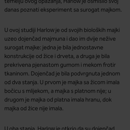
temelju ovog opažanja, Harlow je osmislio svoj
danas poznati eksperiment sa surogat majkom.
U ovoj studiji Harlow je od svojih bioloških majki
uzeo dojenčad majmuna i dao im dvije nežive
surogat majke: jedna je bila jednostavne
konstrukcije od žice i drveta, a druga je bila
prekrivena pjenastom gumom i mekom frotir
tkaninom. Dojenčad je bila podvrgnuta jednom
od dva stanja. U prvom je majka sa žicom imala
bočicu s mlijekom, a majka s platnom nije; u
drugom je majka od platna imala hranu, dok
majka od žice nije imala.
U oba stanja, Harlow je otkrio da su dojenčad