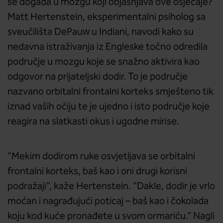
se događa u mozgu koji objašnjava ove osjećaje?
Matt Hertenstein, eksperimentalni psiholog sa
sveučilišta DePauw u Indiani, navodi kako su
nedavna istraživanja iz Engleske točno odredila
područje u mozgu koje se snažno aktivira kao
odgovor na prijateljski dodir. To je područje
nazvano orbitalni frontalni korteks smješteno tik
iznad vaših očiju te je ujedno i isto područje koje
reagira na slatkasti okus i ugodne mirise.
“Mekim dodirom ruke osvjetljava se orbitalni
frontalni korteks, baš kao i oni drugi korisni
podražaji”, kaže Hertenstein. “Dakle, dodir je vrlo
moćan i nagrađujući poticaj – baš kao i čokolada
koju kod kuće pronađete u svom ormariću.” Nagli