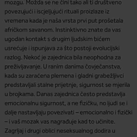
mozgu. Možda se ne čini tako ali ti društveno
povezujući i iscjeljujući rituali proizlaze iz
vremena kada je naša vrsta prvi put prošetala
afričkom savanom. Instinktivno znate da vas
ugodan kontakt s drugim ljudskim bićem
usrećuje i ispunjava za što postoji evolucijski
razlog. Nekoć je zajednica bila neophodna za
preživljavanje. U ranim danima čovječanstva,
kada su zaraćena plemena i gladni grabežljivci
predstavljali stalne prijetnje, sigurnost se mjerila
u brojkama. Danas zajednica često predstavlja
emocionalnu sigurnost, a ne fizičku, no ljudi se i
dalje nastavljaju povezivati – emocionalno i fizički
– i vaš mozak vas nagrađuje kad to učinite.
Zagrljaj i drugi oblici neseksualnog dodira u