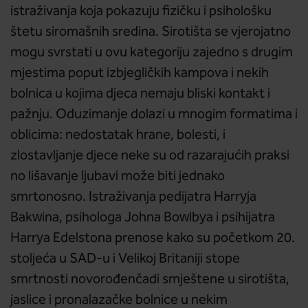
istraživanja koja pokazuju fizičku i psihološku
štetu siromašnih sredina. Sirotišta se vjerojatno
mogu svrstati u ovu kategoriju zajedno s drugim
mjestima poput izbjegličkih kampova i nekih
bolnica u kojima djeca nemaju bliski kontakt i
pažnju. Oduzimanje dolazi u mnogim formatima i
oblicima: nedostatak hrane, bolesti, i
zlostavljanje djece neke su od razarajućih praksi
no lišavanje ljubavi može biti jednako
smrtonosno. Istraživanja pedijatra Harryja
Bakwina, psihologa Johna Bowlbya i psihijatra
Harrya Edelstona prenose kako su početkom 20.
stoljeća u SAD-u i Velikoj Britaniji stope
smrtnosti novorođenčadi smještene u sirotišta,
jaslice i pronalazačke bolnice u nekim