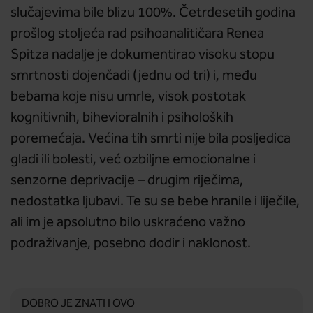
slučajevima bile blizu 100%. Četrdesetih godina
prošlog stoljeća rad psihoanalitičara Renea
Spitza nadalje je dokumentirao visoku stopu
smrtnosti dojenčadi (jednu od tri) i, među
bebama koje nisu umrle, visok postotak
kognitivnih, bihevioralnih i psiholoških
poremećaja. Većina tih smrti nije bila posljedica
gladi ili bolesti, već ozbiljne emocionalne i
senzorne deprivacije – drugim riječima,
nedostatka ljubavi. Te su se bebe hranile i liječile,
ali im je apsolutno bilo uskraćeno važno
podraživanje, posebno dodir i naklonost.
DOBRO JE ZNATI I OVO