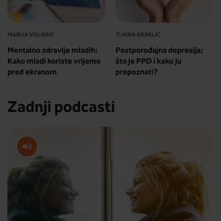
MARIJA VOLARIĆ
TIJANA DEBELIĆ
Mentalno zdravlje mladih:
Postporođajna depresija:
Kako mladi koriste vrijeme
što je PPD i kako ju
pred ekranom
prepoznati?
Zadnji podcasti