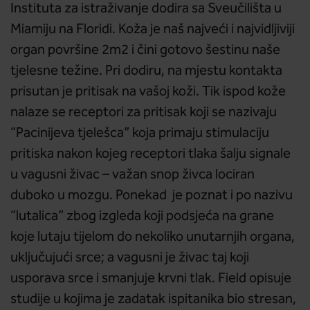
Instituta za istraživanje dodira sa Sveučilišta u
Miamiju na Floridi. Koža je naš najveći i najvidljiviji
organ površine 2m2 i čini gotovo šestinu naše
tjelesne težine. Pri dodiru, na mjestu kontakta
prisutan je pritisak na vašoj koži. Tik ispod kože
nalaze se receptori za pritisak koji se nazivaju
“Pacinijeva tjelešca” koja primaju stimulaciju
pritiska nakon kojeg receptori tlaka šalju signale
u vagusni živac – važan snop živca lociran
duboko u mozgu. Ponekad je poznat i po nazivu
“lutalica” zbog izgleda koji podsjeća na grane
koje lutaju tijelom do nekoliko unutarnjih organa,
uključujući srce; a vagusni je živac taj koji
usporava srce i smanjuje krvni tlak. Field opisuje
studije u kojima je zadatak ispitanika bio stresan,