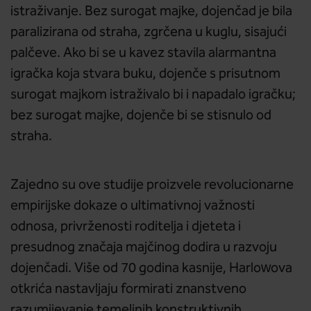
istraživanje. Bez surogat majke, dojenčad je bila
paralizirana od straha, zgrčena u kuglu, sisajući
palčeve. Ako bi se u kavez stavila alarmantna
igračka koja stvara buku, dojenče s prisutnom
surogat majkom istraživalo bi i napadalo igračku;
bez surogat majke, dojenče bi se stisnulo od
straha.
Zajedno su ove studije proizvele revolucionarne
empirijske dokaze o ultimativnoj važnosti
odnosa, privrženosti roditelja i djeteta i
presudnog značaja majčinog dodira u razvoju
dojenčadi. Više od 70 godina kasnije, Harlowova
otkrića nastavljaju formirati znanstveno
razumijevanje temeljnih konstruktivnih