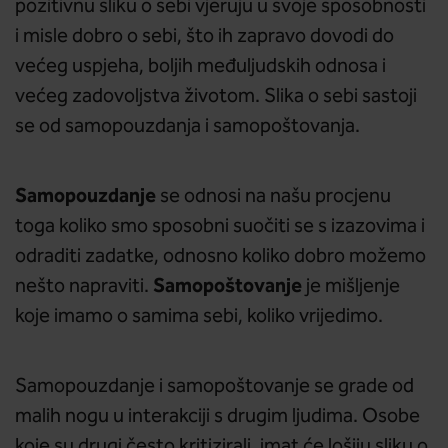
pozitivnu sliku o sebi vjeruju u svoje sposobnosti
i misle dobro o sebi, što ih zapravo dovodi do
većeg uspjeha, boljih međuljudskih odnosa i
većeg zadovoljstva životom. Slika o sebi sastoji
se od samopouzdanja i samopoštovanja.
Samopouzdanje
se odnosi na našu procjenu
toga koliko smo sposobni suočiti se s izazovima i
odraditi zadatke, odnosno koliko dobro možemo
Samopoštovanje
nešto napraviti.
je mišljenje
koje imamo o samima sebi, koliko vrijedimo.
Samopouzdanje i samopoštovanje se grade od
malih nogu u interakciji s drugim ljudima. Osobe
koje su drugi često kritizirali, imat će lošiju sliku o