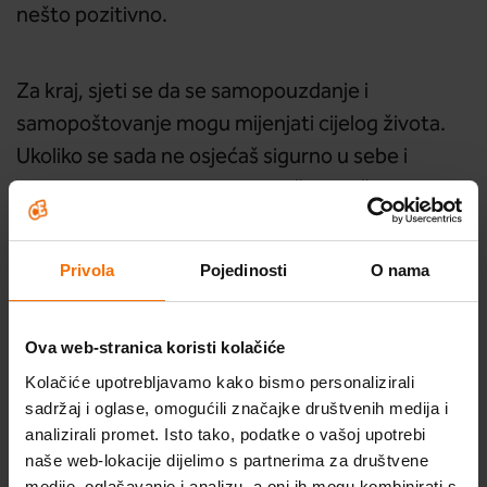
nešto pozitivno.
Za kraj, sjeti se da se samopouzdanje i
samopoštovanje mogu mijenjati cijelog života.
Ukoliko se sada ne osjećaš sigurno u sebe i
zadovoljno, usmjeri se na ono što voliš kod sebe,
unaprijedi vještine koje već posjeduješ i radi na
izgradnji novih.
Privola
Pojedinosti
O nama
Ova web-stranica koristi kolačiće
O ovoj temi dodatno možete
Kolačiće upotrebljavamo kako bismo personalizirali
razgovarati sa stručnom
sadržaj i oglase, omogućili značajke društvenih medija i
Škola optimističnog roditeljstva
analizirali promet. Isto tako, podatke o vašoj upotrebi
suradnicom platforme Budi
naše web-lokacije dijelimo s partnerima za društvene
medije, oglašavanje i analizu, a oni ih mogu kombinirati s