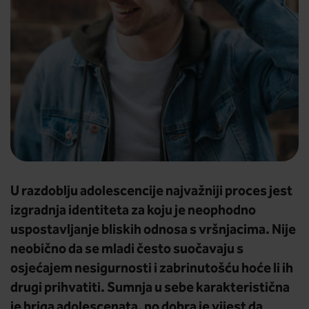
U razdoblju adolescencije najvažniji proces jest
izgradnja identiteta za koju je neophodno
uspostavljanje bliskih odnosa s vršnjacima. Nije
neobično da se mladi često suočavaju s
osjećajem nesigurnosti i zabrinutošću hoće li ih
drugi prihvatiti. Sumnja u sebe karakteristična
je briga adolescenata, no dobra je vijest da