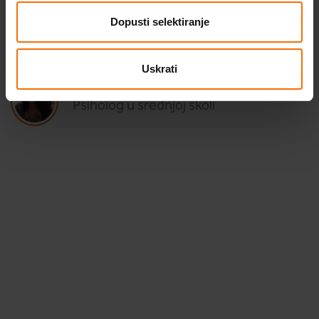
Dopusti selektiranje
Uskrati
Dora Vranjican Leško
Psiholog u srednjoj školi