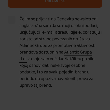
PRIJAVI SE
Želim se prijaviti na Cedevita newsletter i
suglasan/na sam da se moji osobni podaci,
uključujući i e-mail adresu, dijele, obrađuju i
koriste od strane povezanih društava
Atlantic Grupe za promotivne aktivnosti
brendova dostupnih na
Atlantic Grupa
d.d.
za koje sam već dao/la i/ili ću po bilo
kojoj osnovi dati neke svoje osobne
podatke, i to za svaki pojedini brand u
periodu do opoziva navedenih prava za
upravo taj brend.