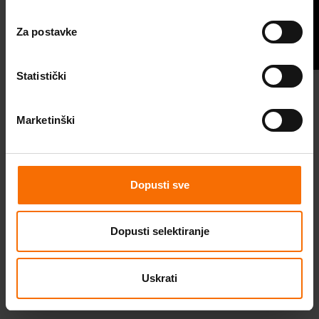
osjećali dobro.
Podcast
Za postavke
Budi TU. Budi CE.
Statistički
Marketinški
Instagram
Facebook
Youtube
Dina Drozdek
Dopusti sve
NLPt psihoterapeutkinja i
mag.soc.pedagogije
Dopusti selektiranje
Uskrati