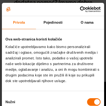
dodatna pomoć? Imamo dobre
vijesti: za savjet se možete
obratiti stručnoj suradnici
Privola
Pojedinosti
O nama
platforme Budi DOBRO. Budi
CE., psihologinji Tijani Debelić
Ova web-stranica koristi kolačiće
putem rubrike
Dobro je pitati
.
Kolačiće upotrebljavamo kako bismo personalizirali
sadržaj i oglase, omogućili značajke društvenih medija i
Škola optimističnog roditeljstva
analizirali promet. Isto tako, podatke o vašoj upotrebi
naše web-lokacije dijelimo s partnerima za društvene
Probudi optimizam
medije, oglašavanje i analizu, a oni ih mogu kombinirati s
Pitanje možete postaviti posve anonimno kroz
drugim podacima koje ste im pružili ili koje su prikupili
formular, u bilo koje doba dana, a odgovor
Program za optimizam
dok ste upotrebljavali njihove usluge.
psihologinje potražite petkom u istoj rubrici.
Videosavjeti
Pitaj psihologa
Odabir
Stručni članci
Pročitajte što je sve dobro znati da bismo se
Nužni
pristanka