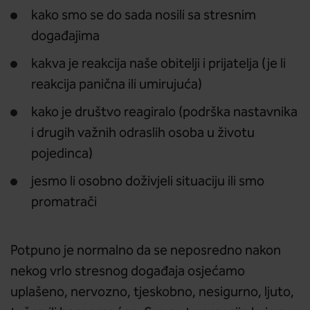
kako smo se do sada nosili sa stresnim
događajima
kakva je reakcija naše obitelji i prijatelja (je li
reakcija panična ili umirujuća)
kako je društvo reagiralo (podrška nastavnika
i drugih važnih odraslih osoba u životu
pojedinca)
jesmo li osobno doživjeli situaciju ili smo
promatrači
Potpuno je normalno da se neposredno nakon
nekog vrlo stresnog događaja osjećamo
uplašeno, nervozno, tjeskobno, nesigurno, ljuto,