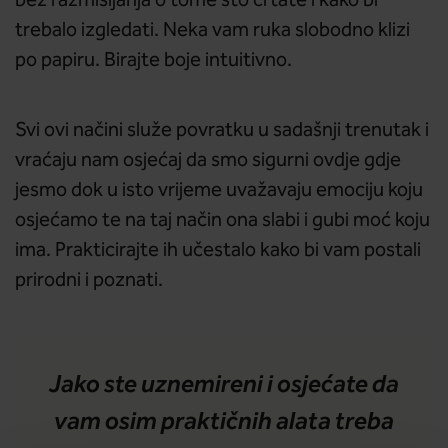
bez razmišljanja o tome što crtate i kako bi
trebalo izgledati. Neka vam ruka slobodno klizi
po papiru. Birajte boje intuitivno.
Svi ovi načini služe povratku u sadašnji trenutak i
vraćaju nam osjećaj da smo sigurni ovdje gdje
jesmo dok u isto vrijeme uvažavaju emociju koju
osjećamo te na taj način ona slabi i gubi moć koju
ima. Prakticirajte ih učestalo kako bi vam postali
prirodni i poznati.
Jako ste uznemireni i osjećate da
vam osim praktičnih alata treba