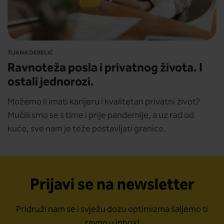
TIJANA DEBELIĆ
Ravnoteža posla i privatnog života. I
ostali jednorozi.
Možemo li imati karijeru i kvalitetan privatni život?
Mučili smo se s time i prije pandemije, a uz rad od
kuće, sve nam je teže postavljati granice.
Prijavi se na newsletter
Pridruži nam se i svježu dozu optimizma šaljemo ti
ravno u inbox!