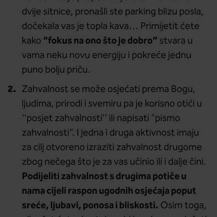
dvije sitnice, pronašli ste parking blizu posla,
dočekala vas je topla kava… Primijetit ćete
“fokus na ono što je dobro”
kako
stvara u
vama neku novu energiju i pokreće jednu
puno bolju priču.
Zahvalnost se može osjećati prema Bogu,
ljudima, prirodi i svemiru pa je korisno otići u
''posjet zahvalnosti'' ili napisati “pismo
zahvalnosti”. I jedna i druga aktivnost imaju
za cilj otvoreno izraziti zahvalnost drugome
zbog nečega što je za vas učinio ili i dalje čini.
Podijeliti zahvalnost s drugima potiče u
nama cijeli raspon ugodnih osjećaja poput
sreće, ljubavi, ponosa i bliskosti.
Osim toga,