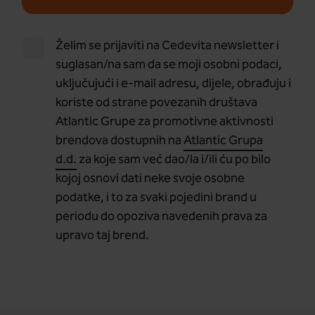
Želim se prijaviti na Cedevita newsletter i
suglasan/na sam da se moji osobni podaci,
uključujući i e-mail adresu, dijele, obrađuju i
koriste od strane povezanih društava
Atlantic Grupe za promotivne aktivnosti
brendova dostupnih na
Atlantic Grupa
d.d.
za koje sam već dao/la i/ili ću po bilo
kojoj osnovi dati neke svoje osobne
podatke, i to za svaki pojedini brand u
periodu do opoziva navedenih prava za
upravo taj brend.