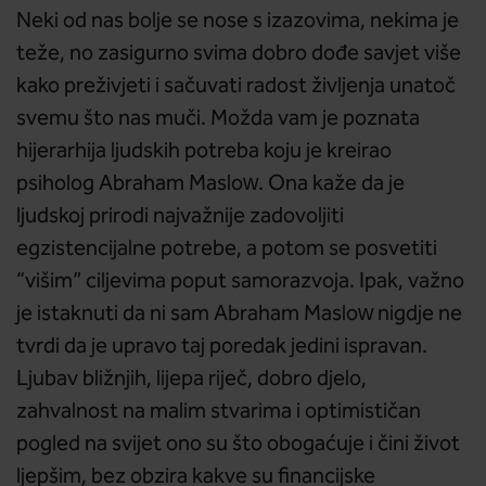
Neki od nas bolje se nose s izazovima, nekima je
teže, no zasigurno svima dobro dođe savjet više
kako preživjeti i sačuvati radost življenja unatoč
svemu što nas muči. Možda vam je poznata
hijerarhija ljudskih potreba koju je kreirao
psiholog Abraham Maslow. Ona kaže da je
ljudskoj prirodi najvažnije zadovoljiti
egzistencijalne potrebe, a potom se posvetiti
“višim” ciljevima poput samorazvoja. Ipak, važno
je istaknuti da ni sam Abraham Maslow nigdje ne
tvrdi da je upravo taj poredak jedini ispravan.
Ljubav bližnjih, lijepa riječ, dobro djelo,
zahvalnost na malim stvarima i optimističan
pogled na svijet ono su što obogaćuje i čini život
ljepšim, bez obzira kakve su financijske