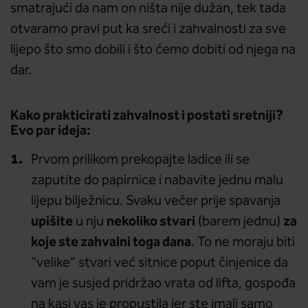
smatrajući da nam on ništa nije dužan, tek tada
otvaramo pravi put ka sreći i zahvalnosti za sve
lijepo što smo dobili i što ćemo dobiti od njega na
dar.
Kako prakticirati zahvalnost i postati sretniji?
Evo par ideja:
Prvom prilikom prekopajte ladice ili se
zaputite do papirnice i nabavite jednu malu
lijepu bilježnicu. Svaku večer prije spavanja
upišite
nekoliko stvari
za
u nju
(barem jednu)
koje ste zahvalni toga dana
. To ne moraju biti
“velike” stvari već sitnice poput činjenice da
vam je susjed pridržao vrata od lifta, gospođa
na kasi vas je propustila jer ste imali samo