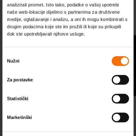
punjenje humanitarnog fonda kojim će Atlantic
Škola optimističnog roditeljstva
analizirali promet. Isto tako, podatke o vašoj upotrebi
pomoći socijalno-ugroženim domaćinstvima ove
naše web-lokacije dijelimo s partnerima za društvene
Probudi optimizam
medije, oglašavanje i analizu, a oni ih mogu kombinirati s
zime i na taj način donijeti svježu dozu energije u
drugim podacima koje ste im pružili ili koje su prikupili
njihova kućanstva. Konkretna pomoć dolazi kroz
Program za optimizam
dok ste upotrebljavali njihove usluge.
investiranje u dugoročna rješenja za suzbijanje
Videosavjeti
Pitaj psihologa
energetskog siromaštva poput solarnih panela,
Odabir
štednih kućanskih potrepština i edukaciju.
Stručni članci
Nužni
pristanka
Podcast
U suradnji s Društvom za oblikovanje održivog
Za postavke
Budi TU. Budi CE.
razvoja, nastao je i edukativni video koji i vama
može pomoći naučiti kako racionalizirati
Statistički
potrošnju u svom domu i ostati u pozitivi na
računu:
Marketinški
Instagram
Facebook
Youtube