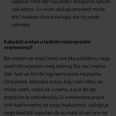
uljepšat ćete dan toj osobi i zasigurno ojačati
vaš odnos. I u ovom slučaju posrijedi može
biti i malena sitnica na kojoj ste toj osobi
zahvalni.
Kako biti sretan u teškim i neizvjesnim
vremenima?
Biti sretan ne znači imati sve što poželimo, nego
znači biti svjestan sveg dobrog što već imamo
čak i kad se čini da tog nema puno na popisu.
Ona prava, iskonska sreća, koju nam nitko ne
može uzeti, nalazi se u nama, a put do nje
popločan je zahvalnošću. U vremenima poput
ovih kad brinemo za svoju budućnost, važnije je
nego ikad biti svjestan da su male stvari ono na