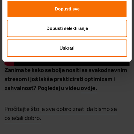
Dopusti sve
Dopusti selektiranje
Uskrati
Zanima te kako se bolje nositi sa svakodnevnim
stresom i još lakše prakticirati optimizam i
zahvalnost? Pogledaj u videu
ovdje.
Pročitajte što je sve dobro znati da bismo se
osjećali dobro.