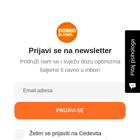
Škola optimističnog roditeljstva
Probudi optimizam
Program za optimizam
Videosavjeti
Pitaj psihologa
Prijavi se na newsletter
Stručni članci
Pridruži nam se i svježu dozu optimizma
Podcast
šaljemo ti ravno u inbox!
Budi TU. Budi CE.
PRIJAVI SE
Instagram
Facebook
Youtube
Želim se prijaviti na Cedevita