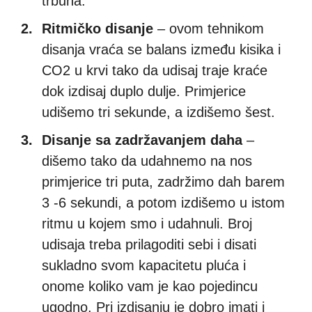
trbuha.
Ritmičko disanje
– ovom tehnikom
disanja vraća se balans između kisika i
CO2 u krvi tako da udisaj traje kraće
dok izdisaj duplo dulje. Primjerice
udišemo tri sekunde, a izdišemo šest.
Disanje sa zadržavanjem daha
–
dišemo tako da udahnemo na nos
primjerice tri puta, zadržimo dah barem
3 -6 sekundi, a potom izdišemo u istom
ritmu u kojem smo i udahnuli. Broj
udisaja treba prilagoditi sebi i disati
sukladno svom kapacitetu pluća i
onome koliko vam je kao pojedincu
ugodno. Pri izdisanju je dobro imati i