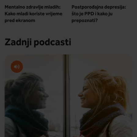
Mentalno zdravlje mladih:
Postporođajna depresija:
Kako mladi koriste vrijeme
što je PPD i kako ju
pred ekranom
prepoznati?
Zadnji podcasti