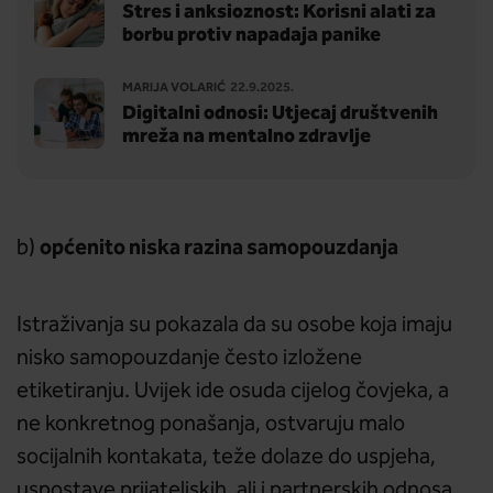
Stres i anksioznost: Korisni alati za
borbu protiv napadaja panike
MARIJA VOLARIĆ
22.9.2025.
Digitalni odnosi: Utjecaj društvenih
mreža na mentalno zdravlje
općenito niska razina samopouzdanja
b)
Istraživanja su pokazala da su osobe koja imaju
nisko samopouzdanje često izložene
etiketiranju. Uvijek ide osuda cijelog čovjeka, a
ne konkretnog ponašanja, ostvaruju malo
socijalnih kontakata, teže dolaze do uspjeha,
uspostave prijateljskih, ali i partnerskih odnosa.