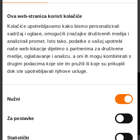
kojoj biste voljeli biti puni samopouzdanja.
S
obzirom na to da rad na sebi nije nimalo lagan
Ova web-stranica koristi kolačiće
posao, krećemo malim koracima, jedna po
Kolačiće upotrebljavamo kako bismo personalizirali
jedna situacija. Ako bismo uzeli više toga na
sadržaj i oglase, omogućili značajke društvenih medija i
svoja leđa, lako bismo mogli odustati od
Škola optimističnog roditeljstva
analizirali promet. Isto tako, podatke o vašoj upotrebi
cijelog procesa.
naše web-lokacije dijelimo s partnerima za društvene
Probudi optimizam
medije, oglašavanje i analizu, a oni ih mogu kombinirati s
Koristite vizualizaciju.
Konkretno pokušajte
drugim podacima koje ste im pružili ili koje su prikupili
Program za optimizam
zamišljati situaciju npr. upoznavanja kolega
dok ste upotrebljavali njihove usluge.
na novom radnom mjestu na način da si
Videosavjeti
Pitaj psihologa
vizualizirate scenarij u kojem ste vi ti koji ste
Odabir
Stručni članci
puni samopouzdanja i koji se osjećate dobro
Nužni
pristanka
u svojoj koži. Cilj je vizualizirati kako se
Podcast
ponašam kao da imam najveće
Za postavke
Budi TU. Budi CE.
samopouzdanje, a onda je cilj i ponašati se
konkretno kao osoba s top
Statistički