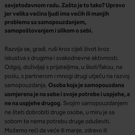
savjetodavnom radu. Zašto je to tako? Upravo
jer velika većina ljudi ima većih ili manjih
problema sa samopouzdanjem,
samopoštovanjem i slikom o sebi.
Razvija se, gradi, ruši kroz cijeli život kroz
iskustva s drugima i svakodnevne aktivnosti.
Odgoj, doživljaji s prijateljima, u školi/faksu, na
poslu, s partnerom i mnogi drugi utječu na razvoj
Osoba koja je samopouzdana
samopouzdanja.
usmjerena je na sebe i svoje potrebe i uspjehe, a
ne na uspjehe drugog
. Svojim samopouzdanjem
ne šteti dobrobiti druge osobe, u miru je sa
sobom te nema potrebu druge oduševiti.
Možemo reći da veće ili manje, zdravo ili