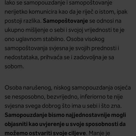
Iako se samopouzdanje i samopoštovanje
nerijetko komunicira kao da je riječ o istom, ipak
Samopoštovanje
postoji razlika.
se odnosi na
ukupno mišljenje o sebi i svojoj vrijednosti te je
ono uglavnom stabilno. Osoba visokog
samopoštovanja svjesna je svojih prednosti i
nedostataka, prihvaća se i zadovoljna je sa
sobom.
Osoba narušenog, niskog samopouzdanja osjeća
se nesposobno, bezvrijedno, inferiorno te nije
svjesna svega dobrog što ima u sebi i što zna.
Samopouzdanje bismo najjednostavnije mogli
objasniti kao uvjerenje u svoje sposobnosti da
možemo ostvariti svoje ciljeve
. Manje je