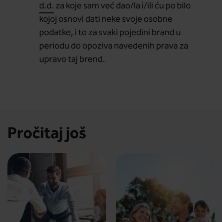
d.d.
za koje sam već dao/la i/ili ću po bilo
kojoj osnovi dati neke svoje osobne
podatke, i to za svaki pojedini brand u
periodu do opoziva navedenih prava za
upravo taj brend.
Pročitaj još