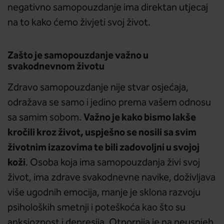
negativno samopouzdanje ima direktan utjecaj
na to kako ćemo živjeti svoj život.
Zašto je samopouzdanje važno u
svakodnevnom životu
Zdravo samopouzdanje nije stvar osjećaja,
odražava se samo i jedino prema vašem odnosu
Važno je kako bismo lakše
sa samim sobom.
kročili kroz život, uspješno se nosili sa svim
životnim izazovima te bili zadovoljni u svojoj
koži
. Osoba koja ima samopouzdanja živi svoj
život, ima zdrave svakodnevne navike, doživljava
više ugodnih emocija, manje je sklona razvoju
psiholoških smetnji i poteškoća kao što su
anksioznost i depresija. Otpornija je na neuspjeh