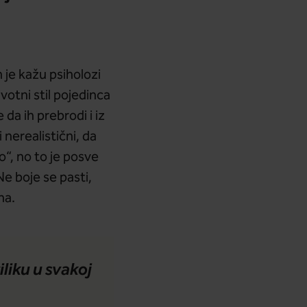
m je kažu psiholozi
ivotni stil pojedinca
da ih prebrodi i iz
nerealistični, da
o“, no to je posve
Ne boje se pasti,
ha.
iliku u svakoj