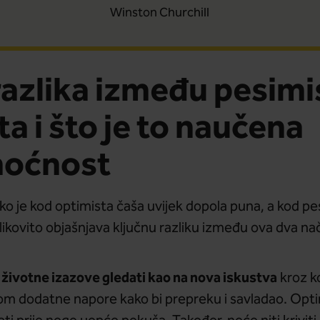
Winston Churchill
razlika između pesimis
a i što je to naučena
oćnost
ako je kod optimista čaša uvijek dopola puna, a kod p
slikovito objašnjava ključnu razliku između ova dva nač
životne izazove gledati kao na nova iskustva
e
kroz k
 tom dodatne napore kako bi prepreku i savladao. Opt