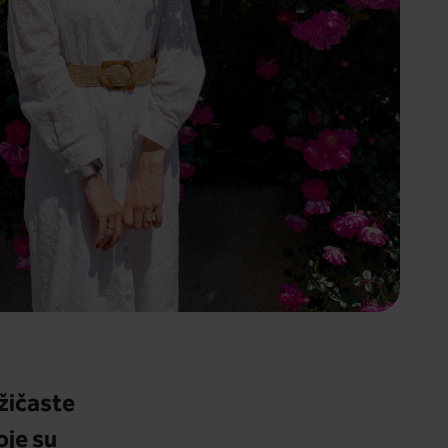
užičaste
oje su