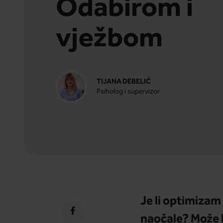
Odabirom i
vježbom
TIJANA DEBELIĆ
Psiholog i supervizor
Je li optimizam 
naočale? Može li