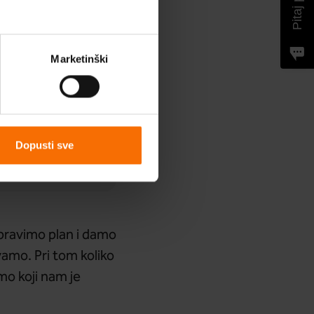
Marketinški
e
Dopusti sve
pravimo plan i damo
amo. Pri tom koliko
mo koji nam je