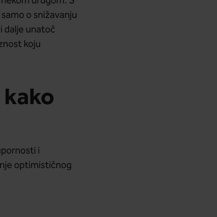
amo nekom drugom. S
o samo o snižavanju
 i dalje unatoč
oznost koju
i kako
pornosti i
nje optimističnog