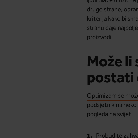
ljudi ulaze u rizič
druge strane, obra
kriterija kako bi sm
strahu daje najbolj
proizvodi.
Može li 
postati 
Optimizam se može u
podsjetnik na neko
pogleda na svijet:
Probudite zahva