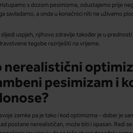
ristupamo s dozom pesimizma, odustajemo prije nego
a savladamo, a onda u konačnici niti ne uživamo plo
lijedi uspjeh, njihovo zdravlje također je u prednosti
dravstvene tegobe razriješiti na vrijeme.
o nerealistični optimi
ambeni pesimizam i k
donose?
svoje zamke pa je tako i kod optimizma - dobar je sa
kad postane nerealističan, može biti i opasan. Radi se