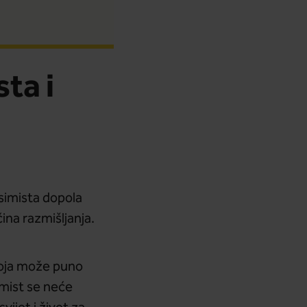
ta i
esimista dopola
ina razmišljanja.
oja može puno
imist se neće