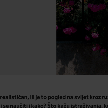
realističan, ili je to pogled na svijet kroz r
 se naučiti i kako? Što kažu istraživanja, k