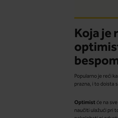
Koja je 
optimist
bespom
Popularno je reći k
prazna, i to doista 
Optimist
će na sv
naučiti ulažući pri