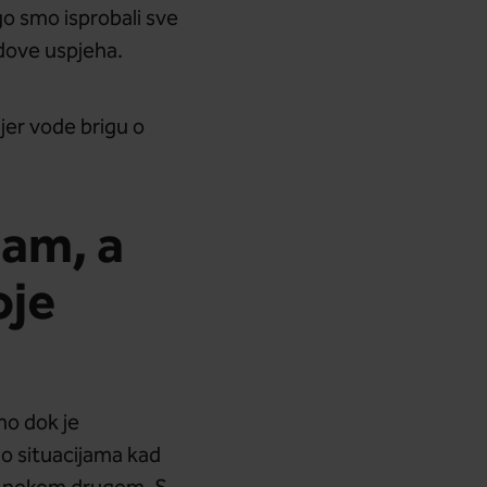
 smo isprobali sve
dove uspjeha.
 jer vode brigu o
zam, a
oje
mo dok je
 o situacijama kad