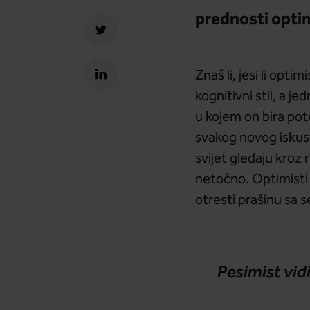
prednosti opti
Znaš li, jesi li opt
kognitivni stil, a j
u kojem on bira pot
svakog novog iskustv
svijet gledaju kroz
netočno. Optimisti s
otresti prašinu sa 
Pesimist vidi