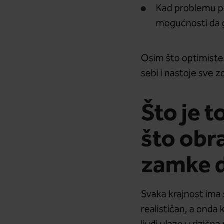
Kad problemu p
mogućnosti da g
Osim što optimiste s
sebi i nastoje sve z
Što je t
što obr
zamke 
Svaka krajnost ima 
realističan, a onda 