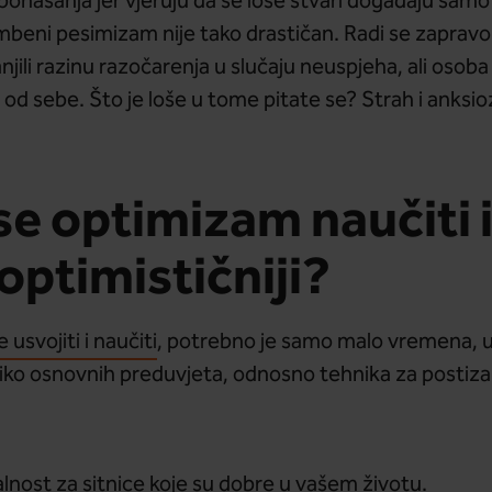
na ponašanja jer vjeruju da se loše stvari događaju s
mbeni pesimizam nije tako drastičan. Radi se zaprav
anjili razinu razočarenja u slučaju neuspjeha, ali osoba
e od sebe. Što je loše u tome pitate se? Strah i anksi
se optimizam naučiti 
optimističniji?
svojiti i naučiti
, potrebno je samo malo vremena, u
liko osnovnih preduvjeta, odnosno tehnika za postiza
lnost za sitnice koje su dobre u vašem životu.