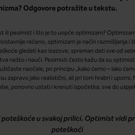
mizma? Odgovore potražite u tekstu.
imist ili pesimist i što je to uopće optimizam? Optimiza
ednostavnije rečeno, optimizam je način razmišljanja i ž
eškoće gledati kao izazove, spreman dati sve od sebe 
a nešto i nauči. Pesimisti često kažu da su optimisti 
 ružičaste naočale, po principu „kako ćemo – lako ćem
u zapravo jako realistični, ali pri tom hrabri i uporni. 
sebe, ponovno ustati i krenuti ispočetka, sve do uspje
 poteškoće u svakoj prilici. Optimist vidi pr
poteškoći