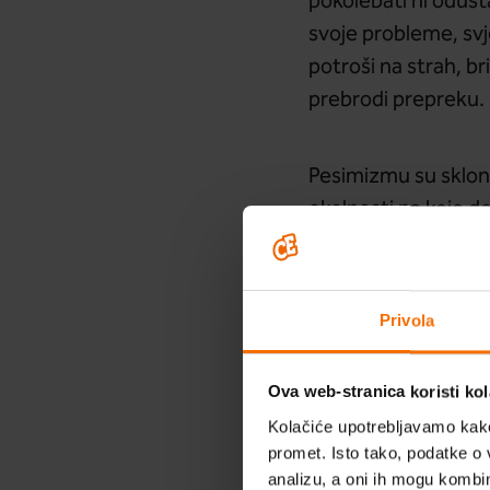
pokolebati ni odusta
svoje probleme, svj
potroši na strah, br
prebrodi prepreku.
Pesimizmu su skloniji
okolnosti na koje d
bespomoćnost. Naim
Šk
ishodom, jednostavn
prepoznajete u ovo
Privola
Samoisp
Ova web-stranica koristi kol
Kolačiće upotrebljavamo kako 
promet. Isto tako, podatke o 
Pokazalo se kako na
analizu, a oni ih mogu kombini