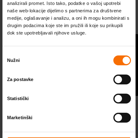
Škola optimističnog roditeljstva
analizirali promet. Isto tako, podatke o vašoj upotrebi
naše web-lokacije dijelimo s partnerima za društvene
Probudi optimizam
medije, oglašavanje i analizu, a oni ih mogu kombinirati s
Prijavi se na newsletter
drugim podacima koje ste im pružili ili koje su prikupili
Program za optimizam
dok ste upotrebljavali njihove usluge.
Pridruži nam se i svježu dozu optimizma šaljemo ti
ravno u inbox!
Videosavjeti
Pitaj psihologa
Odabir
Stručni članci
Nužni
pristanka
Podcast
Za postavke
PRIJAVI SE
Budi TU. Budi CE.
Statistički
Želim se prijaviti na Cedevita newsletter i
suglasan/na sam da se moji osobni podaci,
Marketinški
uključujući i e-mail adresu, dijele, obrađuju i
Instagram
Facebook
Youtube
koriste od strane povezanih društava