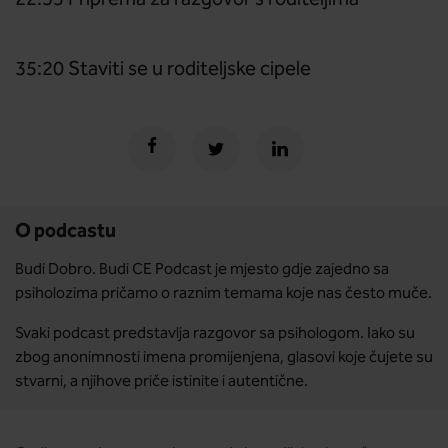
22:35 Priprema za razgovor s roditeljima
35:20 Staviti se u roditeljske cipele
O podcastu
Budi Dobro. Budi CE Podcast je mjesto gdje zajedno sa
psiholozima pričamo o raznim temama koje nas često muče.
Svaki podcast predstavlja razgovor sa psihologom. Iako su
zbog anonimnosti imena promijenjena, glasovi koje čujete su
stvarni, a njihove priče istinite i autentične.