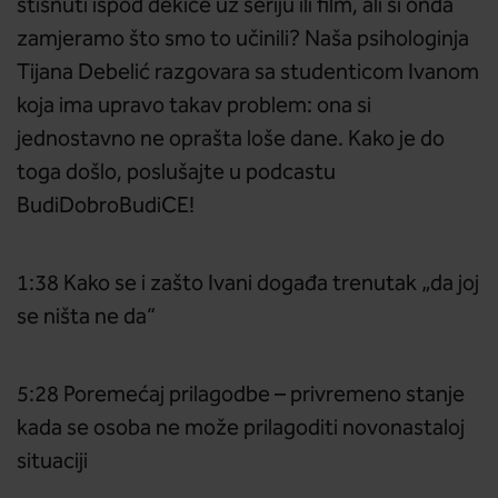
stisnuti ispod dekice uz seriju ili film, ali si onda
zamjeramo što smo to učinili? Naša psihologinja
Tijana Debelić razgovara sa studenticom Ivanom
koja ima upravo takav problem: ona si
jednostavno ne oprašta loše dane. Kako je do
toga došlo, poslušajte u podcastu
BudiDobroBudiCE!
1:38 Kako se i zašto Ivani događa trenutak „da joj
se ništa ne da“
5:28 Poremećaj prilagodbe – privremeno stanje
kada se osoba ne može prilagoditi novonastaloj
situaciji