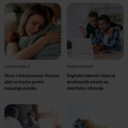
TIJANA DEBELIĆ
MARIJA VOLARIĆ
Stres i anksioznost: Korisni
Digitalni odnosi: Utjecaj
alati za borbu protiv
društvenih mreža na
napadaja panike
mentalno zdravlje