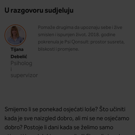
U razgovoru sudjeluju
Pomaže drugima da upoznaju sebe i žive
smislen i ispunjen život. 2018. godine
pokrenula je Psi Qonsult: prostor susreta,
Tijana
bliskosti i promjene.
Debelić
Psiholog
i
supervizor
Smijemo li se ponekad osjećati loše? Što učiniti
kada je sve naizgled dobro, ali mi se ne osjećamo
dobro? Postoje li dani kada se želimo samo