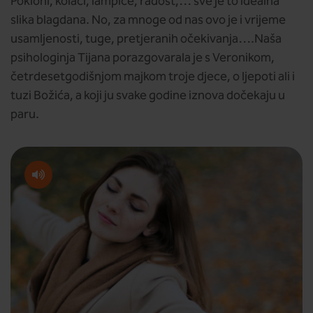
Pokloni, kolači, lampice, radost,… sve je to idealna
slika blagdana. No, za mnoge od nas ovo je i vrijeme
usamljenosti, tuge, pretjeranih očekivanja….Naša
psihologinja Tijana porazgovarala je s Veronikom,
četrdesetgodišnjom majkom troje djece, o ljepoti ali i
tuzi Božića, a koji ju svake godine iznova dočekaju u
paru.