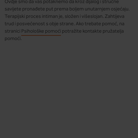
Ovdje smo da vas potaknemo da kroz dijalog i stručne
savijete pronađete put prema boljem unutarnjem osjećaju.
Terapijski proces intiman je, složen i višeslojan. Zahtijeva
trud i posvećenost s obje strane. Ako trebate pomoć, na
stranici
Psihološke pomoći
potražite kontakte pružatelja
pomoći.