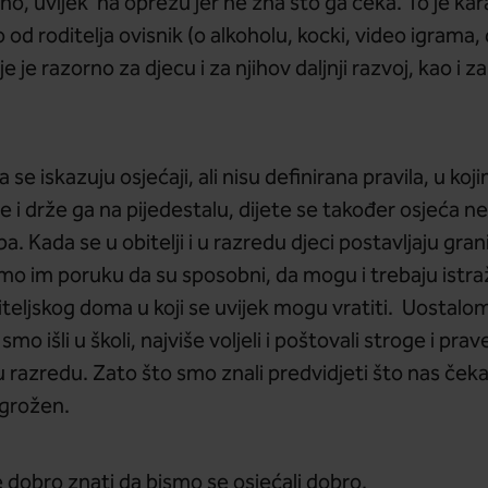
no, uvijek na oprezu jer ne zna što ga čeka. To je kar
ko od roditelja ovisnik (o alkoholu, kocki, video igra
e je razorno za djecu i za njihov daljnji razvoj, kao i z
 se iskazuju osjećaji, ali nisu definirana pravila, u koj
e i drže ga na pijedestalu, dijete se također osjeća ne
eba. Kada se u obitelji i u razredu djeci postavljaju gr
mo im poruku da su sposobni, da mogu i trebaju istraž
iteljskog doma u koji se uvijek mogu vratiti. Uostalom
smo išli u školi, najviše voljeli i poštovali stroge i pr
 u razredu. Zato što smo znali predvidjeti što nas čeka
ugrožen.
e dobro znati da bismo se osjećali dobro.