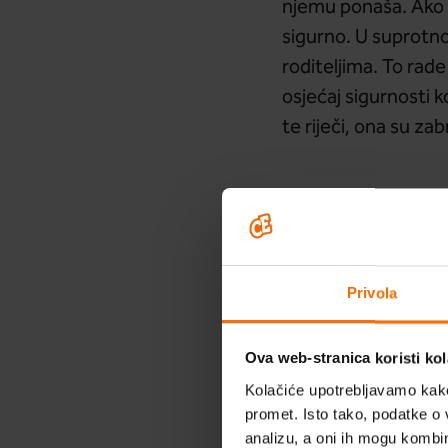
njemu ponaša. Ako se
sigurno. U suprotno
roditeljima. To rade
osjećaj sigurnosti 
te riječi, ona su zab
DOBRO JE ZNATI I O
Šk
TIJANA D
Stres i 
Privola
MARIJA V
Digitaln
Ova web-stranica koristi kol
Kolačiće upotrebljavamo kako 
promet. Isto tako, podatke o 
analizu, a oni ih mogu kombini