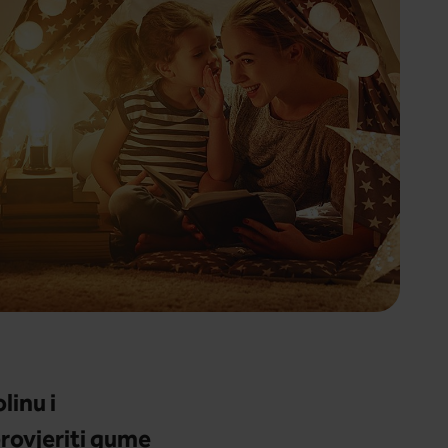
linu i
provjeriti gume