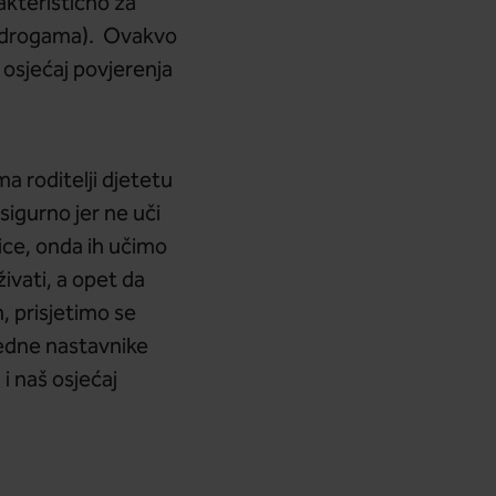
akteristično za
ma, drogama). Ovakvo
a osjećaj povjerenja
ima roditelji djetetu
sigurno jer ne uči
anice, onda ih učimo
ivati, a opet da
, prisjetimo se
avedne nastavnike
 i naš osjećaj