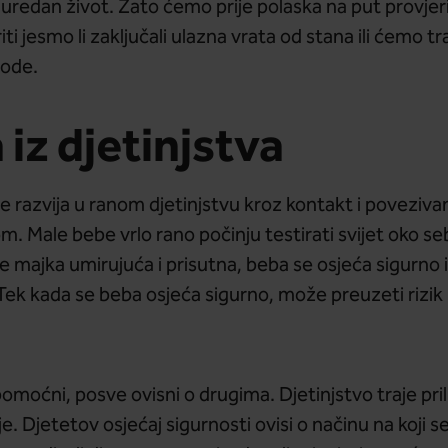
v, uredan život. Zato ćemo prije polaska na put provje
ti jesmo li zaključali ulazna vrata od stana ili ćemo tr
hode.
iz djetinjstva
e razvija u ranom djetinjstvu kroz kontakt i povezivan
. Male bebe vrlo rano počinju testirati svijet oko seb
 je majka umirujuća i prisutna, beba se osjeća sigurno 
Tek kada se beba osjeća sigurno, može preuzeti rizik i
omoćni, posve ovisni o drugima. Djetinjstvo traje pril
. Djetetov osjećaj sigurnosti ovisi o načinu na koji s