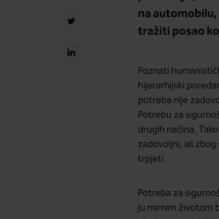
na automobilu, p
tražiti posao k
Poznati humanistič
hijerarhijski pored
potreba nije zadovol
Potrebu za sigurnoš
drugih načina. Tako
zadovoljni, ali zbo
trpjeti.
Potreba za sigurno
ju mirnim životom b