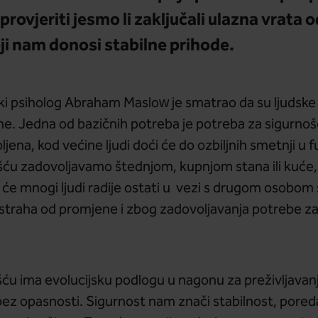
rovjeriti jesmo li zaključali ulazna vrata o
oji nam donosi stabilne prihode.
ki psiholog Abraham Maslow je smatrao da su ljudske
ane. Jedna od bazičnih potreba je potreba za sigurnoš
jena, kod većine ljudi doći će do ozbiljnih smetnji u f
ću zadovoljavamo štednjom, kupnjom stana ili kuće, 
 će mnogi ljudi radije ostati u vezi s drugom osobom 
g straha od promjene i zbog zadovoljavanja potrebe z
šću ima evolucijsku podlogu u nagonu za preživljava
ez opasnosti. Sigurnost nam znači stabilnost, pored