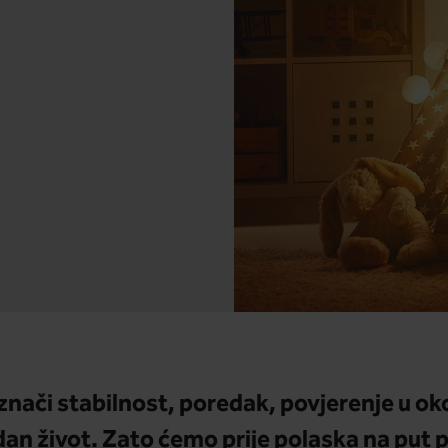
nači stabilnost, poredak, povjerenje u oko
edan život. Zato ćemo prije polaska na put 