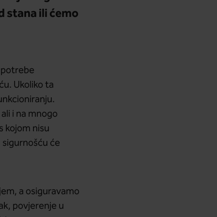
d stana ili ćemo
 potrebe
ću. Ukoliko ta
unkcioniranju.
ali i na mnogo
s kojom nisu
a sigurnošću će
njem, a osiguravamo
ak, povjerenje u