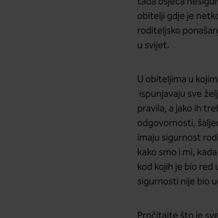
tada osjeća nesigur
obitelji gdje je net
roditeljsko ponašanj
u svijet.
U obiteljima u kojima
ispunjavaju sve želj
pravila, a jako ih tr
odgovornosti, šalje
imaju sigurnost rod
kako smo i mi, kada 
kod kojih je bio red
sigurnosti nije bio 
Pročitajte što je sv