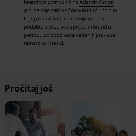
brendova dostupnih na
Atlantic Grupa
d.d.
za koje sam već dao/la i/ili ću po bilo
kojoj osnovi dati neke svoje osobne
podatke, i to za svaki pojedini brand u
periodu do opoziva navedenih prava za
upravo taj brend.
Pročitaj još