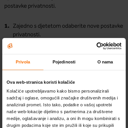
postavke privatnosti.
Zajedno s djetetom odaberite nove postavke
privatnosti.
Profil prebacite na privatno (umjesto javno)
Otkažite korištenje personaliziranih
Privola
Pojedinosti
O nama
podataka u aplikaciji
Ova web-stranica koristi kolačiće
Promijenite sve postavke sigurnosti na ‘Friends’
Kolačiće upotrebljavamo kako bismo personalizirali
kako bi ograničili tko može komunicirati s
sadržaj i oglase, omogućili značajke društvenih medija i
objavama koje se obavljuju
Škola optimističnog roditeljstva
analizirali promet. Isto tako, podatke o vašoj upotrebi
naše web-lokacije dijelimo s partnerima za društvene
Probudi optimizam
medije, oglašavanje i analizu, a oni ih mogu kombinirati s
Promijenite ‘Allow others to find me’ kako se
drugim podacima koje ste im pružili ili koje su prikupili