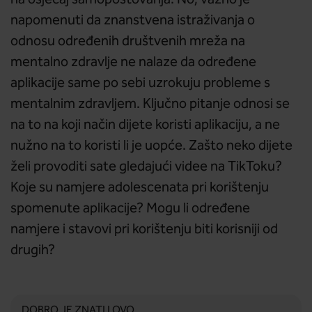
na osjećaj samopoštovanja. No, važno je
napomenuti da znanstvena istraživanja o
odnosu određenih društvenih mreža na
mentalno zdravlje ne nalaze da određene
aplikacije same po sebi uzrokuju probleme s
mentalnim zdravljem. Ključno pitanje odnosi se
na to na koji način dijete koristi aplikaciju, a ne
nužno na to koristi li je uopće. Zašto neko dijete
želi provoditi sate gledajući videe na TikToku?
Koje su namjere adolescenata pri korištenju
spomenute aplikacije? Mogu li određene
namjere i stavovi pri korištenju biti korisniji od
drugih?
DOBRO JE ZNATI I OVO