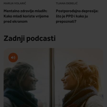
MARIJA VOLARIĆ
TIJANA DEBELIĆ
Mentalno zdravlje mladih:
Postporođajna depresija:
Kako mladi koriste vrijeme
što je PPD i kako ju
pred ekranom
prepoznati?
Zadnji podcasti