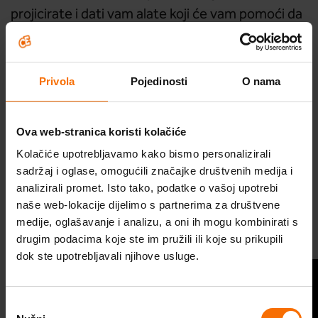
projicirate i dati vam alate koji će vam pomoći da
prestanete.
Ako je projiciranje oštetilo bliski odnos, terapeut
vam također može pomoći da obnovite taj odnos
Privola
Pojedinosti
O nama
ili spriječite da se to dogodi u budućnosti.
Ova web-stranica koristi kolačiće
3. Preuzmite odgovornost
Kolačiće upotrebljavamo kako bismo personalizirali
Mnogo je lakše projicirati i izolirati se od rizika
sadržaj i oglase, omogućili značajke društvenih medija i
Škola optimističnog roditeljstva
analizirali promet. Isto tako, podatke o vašoj upotrebi
nego preuzeti osobnu odgovornost za tijek svog
naše web-lokacije dijelimo s partnerima za društvene
narušava vašu
života. Međutim, to u konačnici
Probudi optimizam
medije, oglašavanje i analizu, a oni ih mogu kombinirati s
ljudsku slobodu
uloge
, jer ako razmišljate iz
drugim podacima koje ste im pružili ili koje su prikupili
Program za optimizam
žrtve
u smislu da je sve što se događa izvan
dok ste upotrebljavali njihove usluge.
oduzimate
vašeg područja utjecaja, onda si time
Videosavjeti
sposobnost da na smislen način utječete na
Odabir