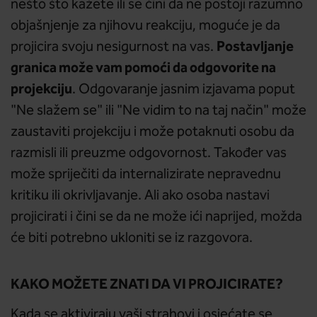
nešto što kažete ili se čini da ne postoji razumno
objašnjenje za njihovu reakciju, moguće je da
Postavljanje
projicira svoju nesigurnost na vas.
granica može vam pomoći da odgovorite na
projekciju
. Odgovaranje jasnim izjavama poput
"Ne slažem se" ili "Ne vidim to na taj način" može
zaustaviti projekciju i može potaknuti osobu da
razmisli ili preuzme odgovornost. Također vas
može spriječiti da internalizirate nepravednu
kritiku ili okrivljavanje. Ali ako osoba nastavi
projicirati i čini se da ne može ići naprijed, možda
će biti potrebno ukloniti se iz razgovora.
KAKO MOŽETE ZNATI DA VI PROJICIRATE?
Kada se aktiviraju vaši strahovi i osjećate se