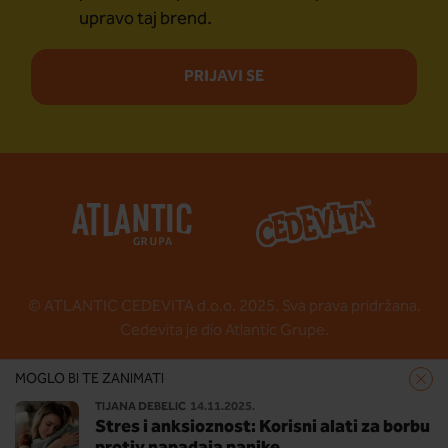
upravo taj brend.
PRIJAVI SE
© ATLANTIC CEDEVITA d.o.o. 2025. Sva prava pridržana.
Cedevita je dio Atlantic Grupe.
Pravila privatnosti
MOGLO BI TE ZANIMATI
Kontakt
TIJANA DEBELIĆ
14.11.2025.
Politika kolačića
Stres i anksioznost: Korisni alati za borbu
Postavke kolačića