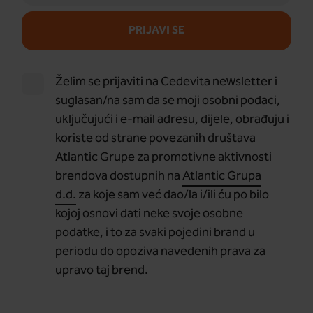
PRIJAVI SE
Želim se prijaviti na Cedevita newsletter i
suglasan/na sam da se moji osobni podaci,
uključujući i e-mail adresu, dijele, obrađuju i
koriste od strane povezanih društava
Atlantic Grupe za promotivne aktivnosti
brendova dostupnih na
Atlantic Grupa
d.d.
za koje sam već dao/la i/ili ću po bilo
kojoj osnovi dati neke svoje osobne
podatke, i to za svaki pojedini brand u
periodu do opoziva navedenih prava za
upravo taj brend.