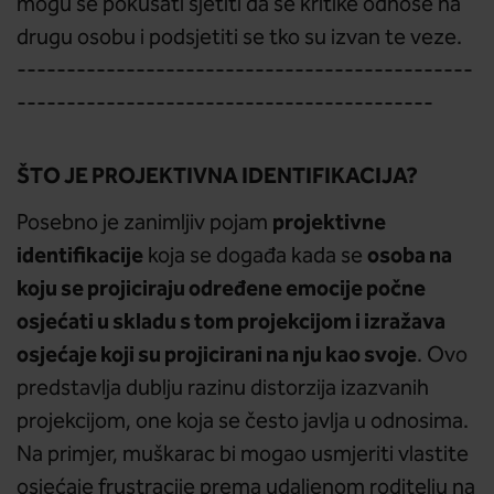
mogu se pokušati sjetiti da se kritike odnose na
drugu osobu i podsjetiti se tko su izvan te veze.
----------------------------------------------
------------------------------------------
ŠTO JE PROJEKTIVNA IDENTIFIKACIJA?
projektivne
Posebno je zanimljiv pojam
identifikacije
osoba na
koja se događa kada se
koju se projiciraju određene emocije počne
osjećati u skladu s tom projekcijom i izražava
osjećaje koji su projicirani na nju kao svoje
. Ovo
predstavlja dublju razinu distorzija izazvanih
projekcijom, one koja se često javlja u odnosima.
Na primjer, muškarac bi mogao usmjeriti vlastite
osjećaje frustracije prema udaljenom roditelju na