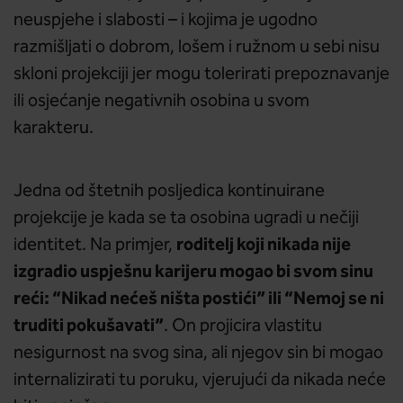
neuspjehe i slabosti – i kojima je ugodno
razmišljati o dobrom, lošem i ružnom u sebi nisu
skloni projekciji jer mogu tolerirati prepoznavanje
ili osjećanje negativnih osobina u svom
karakteru.
Jedna od štetnih posljedica kontinuirane
projekcije je kada se ta osobina ugradi u nečiji
roditelj koji nikada nije
identitet. Na primjer,
izgradio uspješnu karijeru mogao bi svom sinu
reći: “Nikad nećeš ništa postići” ili “Nemoj se ni
truditi pokušavati”
. On projicira vlastitu
nesigurnost na svog sina, ali njegov sin bi mogao
internalizirati tu poruku, vjerujući da nikada neće