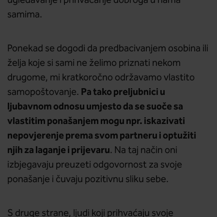
ugledavanje i prihvaćanje dobroga u nama
samima.
Ponekad se dogodi da predbacivanjem osobina ili
želja koje si sami ne želimo priznati nekom
drugome, mi kratkoročno održavamo vlastito
Pa tako preljubnici u
samopoštovanje.
ljubavnom odnosu umjesto da se suoče sa
vlastitim ponašanjem mogu npr. iskazivati
nepovjerenje prema svom partneru i optužiti
njih za laganje i prijevaru
. Na taj način oni
izbjegavaju preuzeti odgovornost za svoje
ponašanje i čuvaju pozitivnu sliku sebe.
S druge strane, ljudi koji prihvaćaju svoje