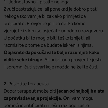
1. Jednostavno - pitajte nekoga.
Zvuči zastrašujuće, ali ponekad je dobro pitati
nekoga tko vam je blizak ako primijeti da
projicirate. Provjerite je li to netko kome
vjerujete i s kim se osjećate ugodno u razgovoru.
U početku bi to moglo biti teško iznijeti, ali
razmislite o tome da budete iskreni s njima.
Objasnite da pokušavate bolje razumjeti kako
vidite sebe i druge
. Ali prije toga provjerite jeste
li spremni čuti stvari koje možda ne želite čuti.
2. Posjetite terapeuta
jedan od najboljih alata
Dobar terapeut može biti
za prevladavanje projekcije
. Oni vam mogu
pomoći identificirati i riješiti razloge zašto