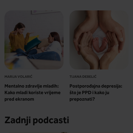
MARIJA VOLARIĆ
TIJANA DEBELIĆ
Mentalno zdravlje mladih:
Postporođajna depresija:
Kako mladi koriste vrijeme
što je PPD i kako ju
pred ekranom
prepoznati?
Zadnji podcasti