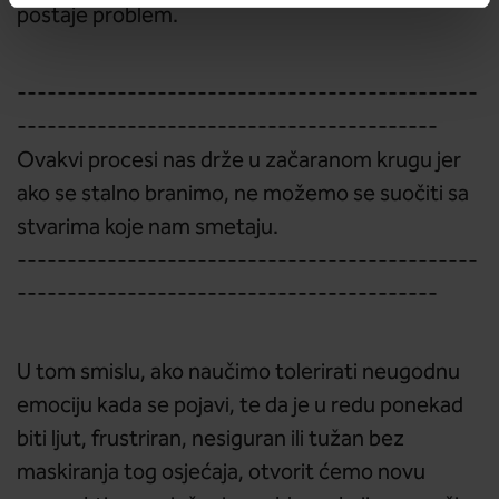
postaje problem.
----------------------------------------------
------------------------------------------
Ovakvi procesi nas drže u začaranom krugu jer
ako se stalno branimo, ne možemo se suočiti sa
stvarima koje nam smetaju.
----------------------------------------------
------------------------------------------
U tom smislu, ako naučimo tolerirati neugodnu
emociju kada se pojavi, te da je u redu ponekad
biti ljut, frustriran, nesiguran ili tužan bez
maskiranja tog osjećaja, otvorit ćemo novu