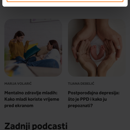
posao nakon odmora
mentalnog zdravlja
MARIJA VOLARIĆ
TIJANA DEBELIĆ
Mentalno zdravlje mladih:
Postporođajna depresija:
Kako mladi koriste vrijeme
što je PPD i kako ju
pred ekranom
prepoznati?
Zadnji podcasti