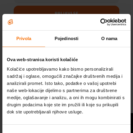
PRIJAVI SE
Želim se prijaviti na Cedevita
Privola
Pojedinosti
O nama
newsletter i suglasan/na sam da se moji
osobni podaci, uključujući i e-mail
adresu, dijele, obrađuju i koriste od
Ova web-stranica koristi kolačiće
strane povezanih društava Atlantic
Kolačiće upotrebljavamo kako bismo personalizirali
Grupe za promotivne aktivnosti
sadržaj i oglase, omogućili značajke društvenih medija i
Škola optimističnog roditeljstva
brendova dostupnih na
Atlantic Grupa
analizirali promet. Isto tako, podatke o vašoj upotrebi
naše web-lokacije dijelimo s partnerima za društvene
d.d.
za koje sam već dao/la i/ili ću po bilo
Probudi optimizam
medije, oglašavanje i analizu, a oni ih mogu kombinirati s
kojoj osnovi dati neke svoje osobne
drugim podacima koje ste im pružili ili koje su prikupili
podatke, i to za svaki pojedini brand u
Program za optimizam
dok ste upotrebljavali njihove usluge.
periodu do opoziva navedenih prava za
Videosavjeti
upravo taj brend.
Odabir