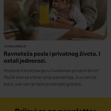
TIJANA DEBELIĆ
Ravnoteža posla i privatnog života. I
ostali jednorozi.
Možemo li imati karijeru i kvalitetan privatni život?
Mučili smo se s time i prije pandemije, a uz rad od
kuće, sve nam je teže postavljati granice.