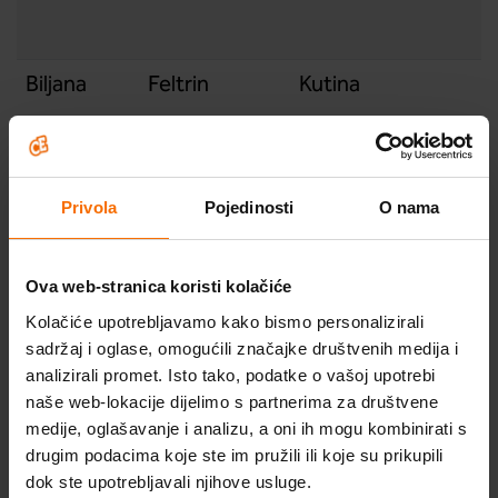
Biljana
Feltrin
Kutina
Antea
Malinović
Novoselec
Privola
Pojedinosti
O nama
Marta
Knezić
Donja Stubica
Ova web-stranica koristi kolačiće
Kolačiće upotrebljavamo kako bismo personalizirali
sadržaj i oglase, omogućili značajke društvenih medija i
Slavica
Blašković
Viškovo
Škola optimističnog roditeljstva
analizirali promet. Isto tako, podatke o vašoj upotrebi
naše web-lokacije dijelimo s partnerima za društvene
Probudi optimizam
medije, oglašavanje i analizu, a oni ih mogu kombinirati s
drugim podacima koje ste im pružili ili koje su prikupili
Marija
Gega
Vinkovci
Program za optimizam
dok ste upotrebljavali njihove usluge.