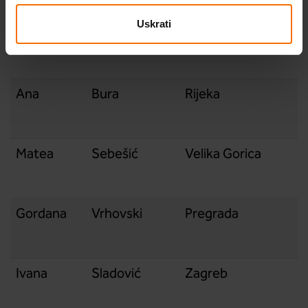
Uskrati
Antonela
Crvelin
Rijeka
Ana
Bura
Rijeka
Matea
Sebešić
Velika Gorica
Gordana
Vrhovski
Pregrada
Ivana
Sladović
Zagreb