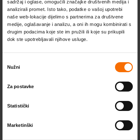
životnih situacija koje sam iznio/iznijela tijekom
sadržaj i oglase, omogućili značajke društvenih medija i
Škola optimističnog roditeljstva
analizirali promet. Isto tako, podatke o vašoj upotrebi
razgovora, a da moje ime bude promijenjeno
naše web-lokacije dijelimo s partnerima za društvene
kako bi zaštita mog identiteta ostala potpuna.
Probudi optimizam
medije, oglašavanje i analizu, a oni ih mogu kombinirati s
Također izjavljujem da organizator platforme
drugim podacima koje ste im pružili ili koje su prikupili
Program za optimizam
„Budi DOBRO. Budi CE.“ ima isključivo pravo
dok ste upotrebljavali njihove usluge.
javnog objavljivanja snimljenog podcasta online
Videosavjeti
na navedenoj platformi bez naknade i bez
Odabir
Stručni članci
ikakvih vremenskih i teritorijalnih ograničenja te
Nužni
pristanka
pravo na korištenje cijelog snimljenog materijala
Podcast
ili po dijelovima, prema vlastitom izboru.
Za postavke
Budi TU. Budi CE.
Statistički
Prijavom za sudjelovanje u podcastu potvrđujem
da sam upoznat/a s
Pravilima privatnosti
i
Marketinški
Politikom kolačića
dostupnim na platformi „Budi
Instagram
Facebook
Youtube
DOBRO. Budi CE.“ koje u cijelosti prihvaćam i