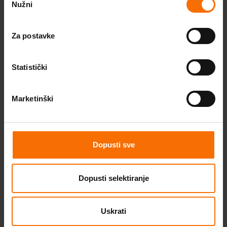
Stručni članci
Nužni
pristanka
Podcast
Za postavke
Budi TU. Budi CE.
Statistički
Marketinški
Instagram
Facebook
Youtube
Dopusti sve
Dopusti selektiranje
Uskrati