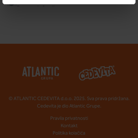
© ATLANTIC CEDEVITA d.o.o. 2025. Sva prava pridržana.
Cedevita je dio Atlantic Grupe.
Pravila privatnosti
Kontakt
Politika kolačića