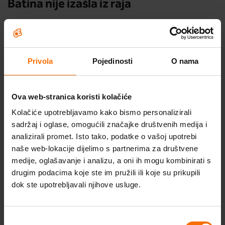
Batina nije izašla iz raja
Psihologinja Gabrijela otkriva koja su to 4 koraka
postavljanja granica djeci te kako stvoriti i
zadržati kontrolu uz uzajamno poštovanje u
Privola
Pojedinosti
O nama
odnosu roditelj - dijete.
Ova web-stranica koristi kolačiće
IMAŠ PITANJA?
Kolačiće upotrebljavamo kako bismo personalizirali
Postavi pitanje na ovu temu a naši stručnjaci će
sadržaj i oglase, omogućili značajke društvenih medija i
odgovoriti na pitanja kroz video. Vrati se na prethodnu
Škola optimističnog roditeljstva
analizirali promet. Isto tako, podatke o vašoj upotrebi
stranicu, otključaj dodatni sadržaj i pronađi odgovore,
naše web-lokacije dijelimo s partnerima za društvene
Probudi optimizam
dodatne edukacije i nagradni najtečaj.
medije, oglašavanje i analizu, a oni ih mogu kombinirati s
drugim podacima koje ste im pružili ili koje su prikupili
Program za optimizam
dok ste upotrebljavali njihove usluge.
Videosavjeti
Odabir