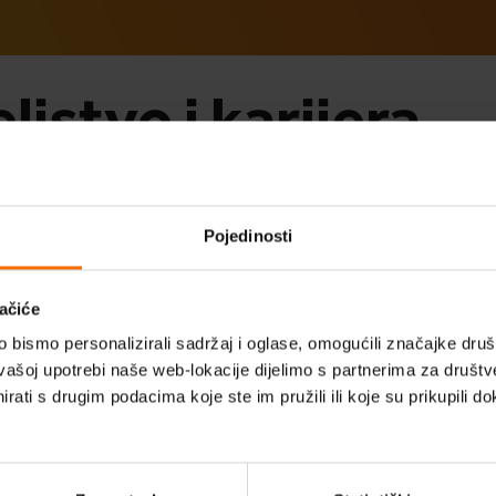
jstvo i karijera
ola optimističnog roditeljs
Probudi optimizam
Pojedinosti
Program za optimizam
Imaš pitanja?
ačiće
Videosavjeti
bismo personalizirali sadržaj i oglase, omogućili značajke društv
vašoj upotrebi naše web-lokacije dijelimo s partnerima za društv
e na ovu temu a naši stručnjaci će odgovoriti 
rati s drugim podacima koje ste im pružili ili koje su prikupili do
Stručni članci
e na prethodnu stranicu, otključaj dodatni sa
Podcast
govore, dodatne edukacije i nagradni najteč