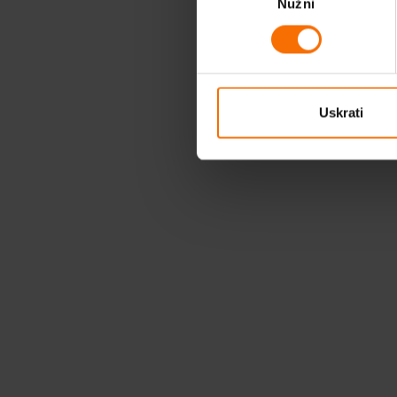
Nužni
pristanka
Uskrati