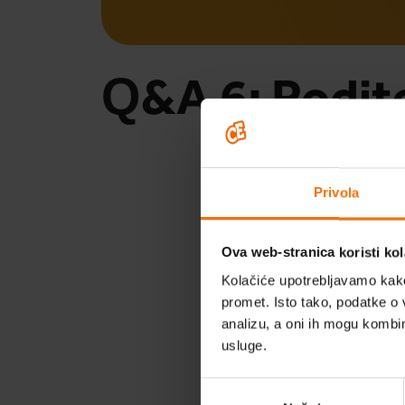
Q&A 6: Roditel
Šk
Privola
Ova web-stranica koristi kol
Kolačiće upotrebljavamo kako 
promet. Isto tako, podatke o 
Postavi pitanj
analizu, a oni ih mogu kombini
usluge.
video. Vrati s
od
Odabir