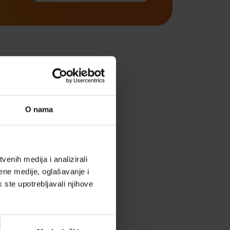
tva
O nama
enih medija i analizirali
ene medije, oglašavanje i
na pitanja kroz
k ste upotrebljavali njihove
držaj i pronađi
aj.