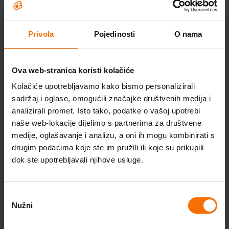
Q&A 2: Dosada ispred ekrana i
kreativnost u dosadi
Privola
Pojedinosti
O nama
IMAŠ PITANJA?
Postavi pitanje na ovu temu a naši stručnjaci će
Ova web-stranica koristi kolačiće
odgovoriti na pitanja kroz video. Vrati se na prethodnu
Kolačiće upotrebljavamo kako bismo personalizirali
stranicu, otključaj dodatni sadržaj i pronađi odgovore,
sadržaj i oglase, omogućili značajke društvenih medija i
dodatne edukacije i nagradni najtečaj.
Škola optimističnog roditeljstva
analizirali promet. Isto tako, podatke o vašoj upotrebi
naše web-lokacije dijelimo s partnerima za društvene
Probudi optimizam
medije, oglašavanje i analizu, a oni ih mogu kombinirati s
drugim podacima koje ste im pružili ili koje su prikupili
Program za optimizam
dok ste upotrebljavali njihove usluge.
Videosavjeti
Odabir
Stručni članci
Nužni
pristanka