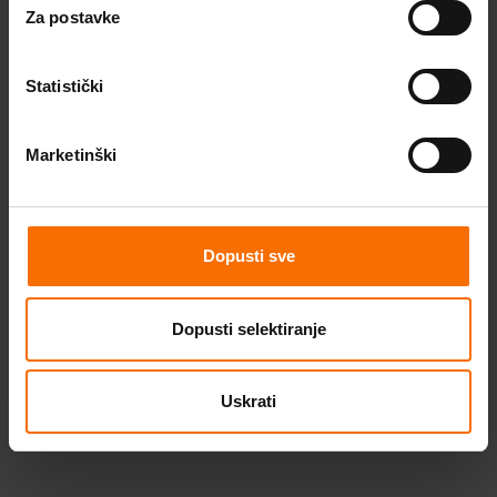
Podcast
Za postavke
Budi TU. Budi CE.
Statistički
Marketinški
Instagram
Facebook
Youtube
Dopusti sve
Dopusti selektiranje
Uskrati