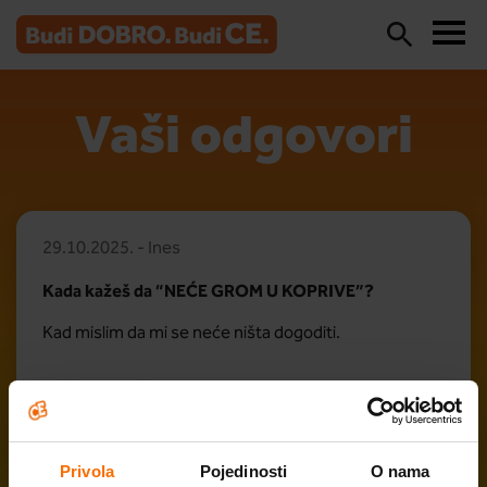
Vaši odgovori
29.10.2025. - Ines
Kada kažeš da “NEĆE GROM U KOPRIVE”?
Kad mislim da mi se neće ništa dogoditi.
Privola
Pojedinosti
O nama