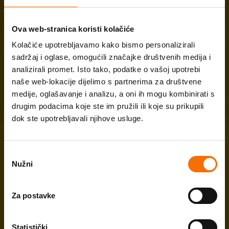
29.10.2025. - Asija
Ova web-stranica koristi kolačiće
Kada kažeš da “NEĆE GROM U KOPRIVE”?
Kolačiće upotrebljavamo kako bismo personalizirali
Kada ti se neće ništa dogoditi
sadržaj i oglase, omogućili značajke društvenih medija i
Škola optimističnog roditeljstva
analizirali promet. Isto tako, podatke o vašoj upotrebi
naše web-lokacije dijelimo s partnerima za društvene
Probudi optimizam
medije, oglašavanje i analizu, a oni ih mogu kombinirati s
drugim podacima koje ste im pružili ili koje su prikupili
Program za optimizam
dok ste upotrebljavali njihove usluge.
Učitaj više
Videosavjeti
Odabir
Stručni članci
Nužni
pristanka
Podcast
Za postavke
Budi TU. Budi CE.
Statistički