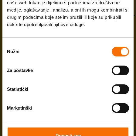
naše web-lokacije dijelimo s partnerima za društvene
Probudi optimizam
medije, oglašavanje i analizu, a oni ih mogu kombinirati s
drugim podacima koje ste im pružili ili koje su prikupili
Program za optimizam
dok ste upotrebljavali njihove usluge.
Videosavjeti
Odabir
Vaše optimistične
Stručni članci
Nužni
pristanka
želje
Podcast
Za postavke
Budi TU. Budi CE.
Statistički
Nataša
Marketinški
U redu je biti sasvim svoj
Instagram
Facebook
Youtube
Budi svoj, jer samo tada ćeš imati prave prijatelje oko
sebe.
Dopusti sve