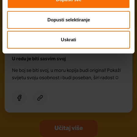
Dopusti selektiranje
Uskrati
Vjekoslava
U redu je biti sasvim svoj
Ne boj se biti svoj, u moru kopija budi original! Pokaži
svijetu svoju osobnost i budi poseban, širi radost☺
Učitaj više