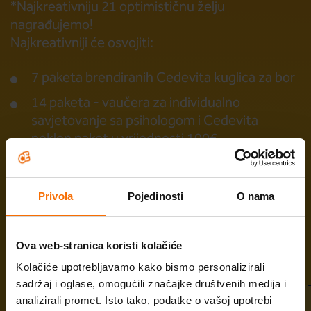
*Najkreativniju 21 optimističnu želju
nagrađujemo!
Najkreativniji će osvojiti:
7 paketa brendiranih Cedevita kuglica za bor
14 paketa - vaučera za individualno
savjetovanje sa psihologom i Cedevita
poklon paket u vrijednosti 100€
maloprodajne cijene
Privola
Pojedinosti
O nama
Vaše optimistične želje
Ova web-stranica koristi kolačiće
Kolačiće upotrebljavamo kako bismo personalizirali
sadržaj i oglase, omogućili značajke društvenih medija i
Škola optimističnog roditeljstva
analizirali promet. Isto tako, podatke o vašoj upotrebi