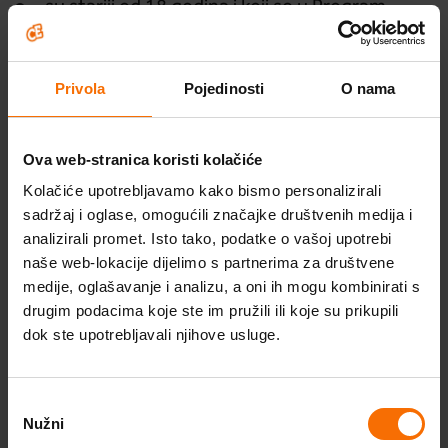
su stariji od 18 godina i koji se u Program
prijave na način utvrđen ovim Pravilima,
su saglasni sa ovim pravilima Programa
Privola
Pojedinosti
O nama
pristaju ostaviti Organizatoru svoje osobne
podatke (e-mail adresu) u svrhu provođenja
Ova web-stranica koristi kolačiće
Programa
Kolačiće upotrebljavamo kako bismo personalizirali
sadržaj i oglase, omogućili značajke društvenih medija i
Škola optimističnog roditeljstva
analizirali promet. Isto tako, podatke o vašoj upotrebi
Prijavom u Program svaki sudionik potvrđuje
naše web-lokacije dijelimo s partnerima za društvene
kako je svjestan sljedećih okolnosti, te da iste u
Probudi optimizam
medije, oglašavanje i analizu, a oni ih mogu kombinirati s
cijelosti prihvaća:
drugim podacima koje ste im pružili ili koje su prikupili
Program za optimizam
dok ste upotrebljavali njihove usluge.
Videosavjeti
Organizator ne snosi odgovornost u slučaju
zloupotrebe sudionikovih odgovora i
Odabir
Stručni članci
Nužni
pristanka
podataka, te nije odgovoran za štetu koja