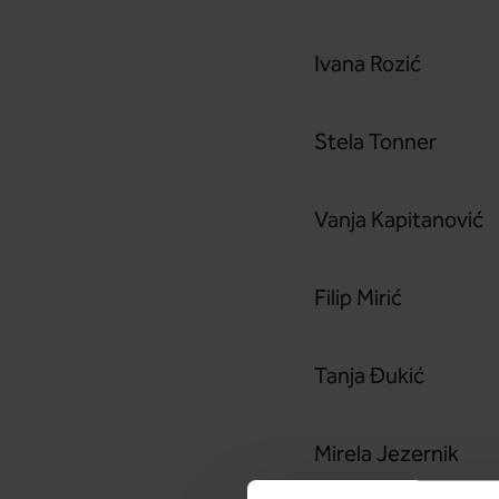
Ivana Rozić
Stela Tonner
Vanja Kapitanović
Filip Mirić
Tanja Đukić
Mirela Jezernik