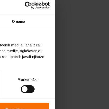
tva
O nama
enih medija i analizirali
ene medije, oglašavanje i
k ste upotrebljavali njihove
Marketinški