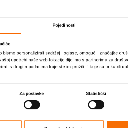
ola optimističnog roditeljs
Probudi optimizam
Pojedinosti
Program za optimizam
ačiće
Videosavjeti
bismo personalizirali sadržaj i oglase, omogućili značajke društv
vašoj upotrebi naše web-lokacije dijelimo s partnerima za društv
rati s drugim podacima koje ste im pružili ili koje su prikupili do
Stručni članci
Podcast
Za postavke
Statistički
Budi TU. Budi CE.