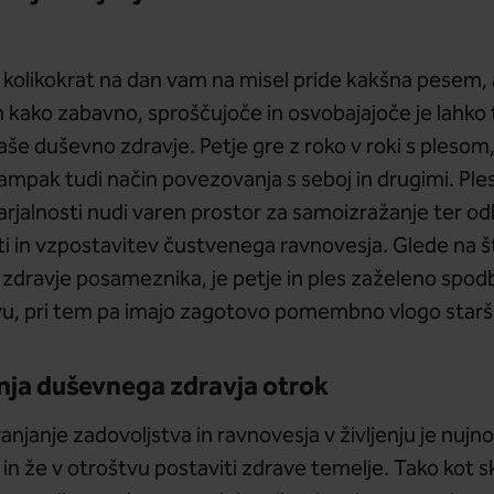
olikokrat na dan vam na misel pride kakšna pesem, al
n kako zabavno, sproščujoče in osvobajajoče je lahko t
naše duševno zdravje. Petje gre z roko v roki s plesom, k
 ampak tudi način povezovanja s seboj in drugimi. Ple
varjalnosti nudi varen prostor za samoizražanje ter od
 in vzpostavitev čustvenega ravnovesja. Glede na štev
zdravje posameznika, je petje in ples zaželeno spodbu
u, pri tem pa imajo zagotovo pomembno vlogo starši
ja duševnega zdravja otrok
anjanje zadovoljstva in ravnovesja v življenju je nujn
in že v otroštvu postaviti zdrave temelje. Tako kot 