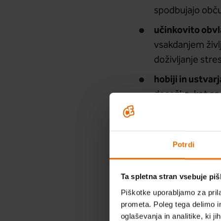
spodbujajo obču
učinkovito obv
vsakdanjem živl
doživljanje stre
hobiji in ustvar
dosežka, kot so 
redna telesna 
razpoloženje in
Potrdi
Ples in petje z
Ta spletna stran vsebuje pi
Petje je kompleksen
Piškotke uporabljamo za prila
slušne, jezikovne, č
prometa. Poleg tega delimo i
dejavnosti. To uskl
oglaševanja in analitike, ki j