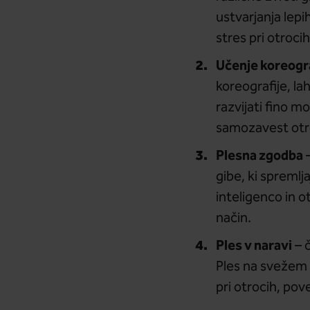
ustvarjanja lep
stres pri otrocih
Učenje koreogra
koreografije, la
razvijati fino m
samozavest otro
Plesna zgodba
–
gibe, ki spremlj
inteligenco in o
način.
Ples v naravi
– č
Ples na svežem 
pri otrocih, po