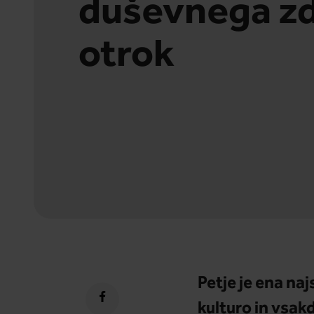
duševnega zd
otrok
Petje je ena naj
kulturo in vsakd