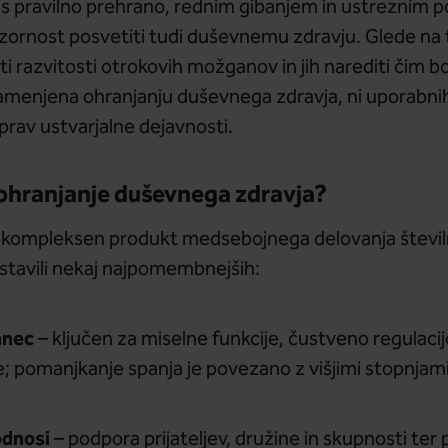
 s pravilno prehrano, rednim gibanjem in ustreznim p
ornost posvetiti tudi duševnemu zdravju. Glede na t
ti razvitosti otrokovih možganov in jih narediti čim bo
 namenjena ohranjanju duševnega zdravja, ni uporabni
av ustvarjalne dejavnosti.
 ohranjanje duševnega zdravja?
 kompleksen produkt medsebojnega delovanja števil
stavili nekaj najpomembnejših:
anec
– ključen za miselne funkcije, čustveno regulacij
; pomanjkanje spanja je povezano z višjimi stopnjam
odnosi
– podpora prijateljev, družine in skupnosti ter 