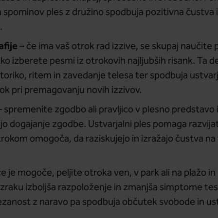
ih spominov ples z družino spodbuja pozitivna čustva 
.
fije
– če ima vaš otrok rad izzive, se skupaj naučite
hko izberete pesmi iz otrokovih najljubših risank. Ta
otoriko, ritem in zavedanje telesa ter spodbuja ustvar
k pri premagovanju novih izzivov.
 spremenite zgodbo ali pravljico v plesno predstavo in
ajo dogajanje zgodbe. Ustvarjalni ples pomaga razvija
trokom omogoča, da raziskujejo in izražajo čustva na 
e je mogoče, peljite otroka ven, v park ali na plažo i
zraku izboljša razpoloženje in zmanjša simptome tes
vezanost z naravo pa spodbuja občutek svobode in ust