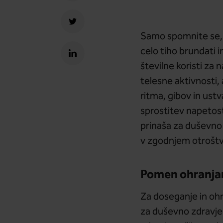
Samo spomnite se, k
celo tiho brundati i
številne koristi za 
telesne aktivnosti,
ritma, gibov in ust
sprostitev napetosti
prinaša za duševno 
v zgodnjem otroštv
Pomen ohranjan
Za doseganje in ohr
za duševno zdravje 