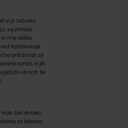
i si jo začnete
o, saj prinaša
i ni le oblika
s kot kombinacija
lično priložnost za
ilne koristi, ki jih
jati pri otrocih že
.
o vsak dan skrbeti
skrbimo za telesno