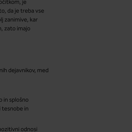
očitkom, je
o, da je treba vse
lj zanimive, kar
h, zato imajo
nih dejavnikov, med
o in splošno
i tesnobe in
pozitivni odnosi