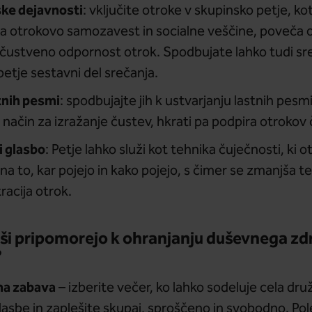
ke dejavnosti
: vključite otroke v skupinsko petje, kot
ljša otrokovo samozavest in socialne veščine, poveča
a čustveno odpornost otrok. Spodbujate lahko tudi sre
je petje sestavni del srečanja.
tnih pesmi
: spodbujajte jih k ustvarjanju lastnih pesm
e način za izražanje čustev, hkrati pa podpira otrokov 
i glasbo
: Petje lahko služi kot tehnika čuječnosti, k
na to, kar pojejo in kako pojejo, s čimer se zmanjša t
racija otrok.
ši pripomorejo k ohranjanju duševnega zdr
?
na zabava
– izberite večer, ko lahko sodeluje cela druž
glasbe in zaplešite skupaj, sproščeno in svobodno. Po