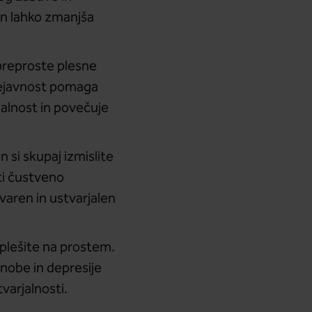
in lahko zmanjša
 preproste plesne
 dejavnost pomaga
jalnost in povečuje
 si skupaj izmislite
ti čustveno
varen in ustvarjalen
n plešite na prostem.
nobe in depresije
varjalnosti.