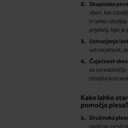
Skupinske pevs
zbori, kar izbo
in lahko izboljš
prijatelji, kjer 
Ustvarjanje las
ustvarjalnost, j
Čuječnost skoz
se osredotočijo 
izboljša koncent
Kako lahko star
pomočjo plesa
Družinska ples
različne zvrsti 