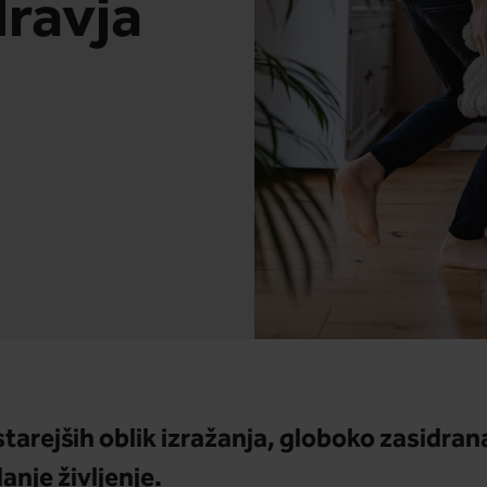
ravja
starejših oblik izražanja, globoko zasidran
anje življenje.