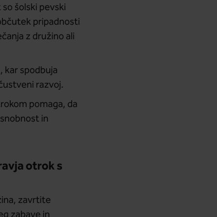
 so šolski pevski
 občutek pripadnosti
čanja z družino ali
i, kar spodbuja
čustveni razvoj.
i otrokom pomaga, da
esnobnost in
avja otrok s
ina, zavrtite
leg zabave in