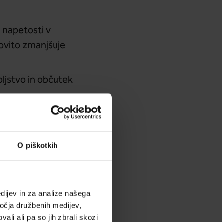
 napetosti v
kovito zmanjšuje
oljstvo in občutek
nov, kar izboljša
O piškotkih
je motorične,
dijev in za analize našega
e in izrazne
ročja družbenih medijev,
 ustvarjanja melodij
ali ali pa so jih zbrali skozi