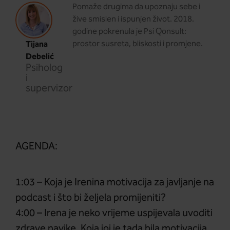
Pomaže drugima da upoznaju sebe i
žive smislen i ispunjen život. 2018.
godine pokrenula je Psi Qonsult:
Tijana
prostor susreta, bliskosti i promjene.
Debelić
Psiholog
i
supervizor
AGENDA:
1:03 – Koja je Irenina motivacija za javljanje na
podcast i što bi željela promijeniti?
4:00 – Irena je neko vrijeme uspijevala uvoditi
zdrave navike. Koja joj je tada bila motivacija