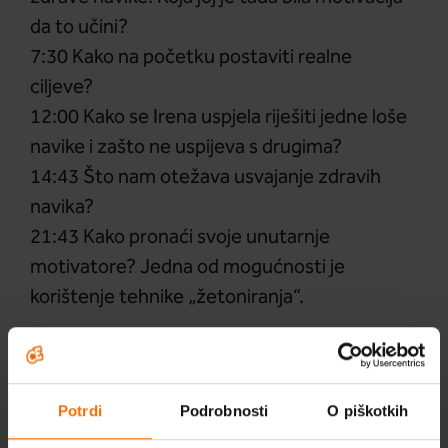
da to učini?
7:30 Kako na početku postaviti realne
ciljeve?
12:00 Kako se Irena uspjela riješiti jedne loše
navike i zašto ne uspijeva s drugima?
14:43 Što nam otežava usvajanje zdravih
navika?
21:43 Kako pronaći svoje unutarnje
motivatore? Jedna od mogućnosti je
korištenje tehnike „žetoniranja“.
Saznajte kako zavoljeti vlastito tijelo
.
Potrdi
Podrobnosti
O piškotkih
Zanima vas zašto ne možemo sebe