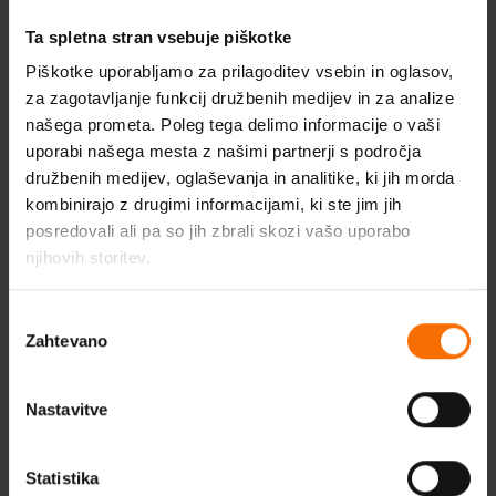
nagovoriti da brinemo o tijelu?
Ta spletna stran vsebuje piškotke
Pročitajte
članak
!
Piškotke uporabljamo za prilagoditev vsebin in oglasov,
za zagotavljanje funkcij družbenih medijev in za analize
našega prometa. Poleg tega delimo informacije o vaši
uporabi našega mesta z našimi partnerji s področja
družbenih medijev, oglaševanja in analitike, ki jih morda
kombinirajo z drugimi informacijami, ki ste jim jih
O podcastu
posredovali ali pa so jih zbrali skozi vašo uporabo
njihovih storitev.
Budi Dobro. Budi CE Podcast je mjesto gdje zajedno sa
psiholozima pričamo o raznim temama koje nas često
Izbira
muče.
Zahtevano
soglasja
Svaki podcast predstavlja razgovor sa psihologom. Iako
su zbog anonimnosti imena promijenjena, glasovi koje
Nastavitve
čujete su stvarni, a njihove priče istinite i autentične.
Statistika