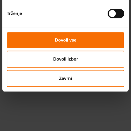
Ovdje smo da vas potaknemo da kroz dijalog i stručne
savijete pronađete put prema boljem unutarnjem
Trženje
osjećaju. Terapijski proces intiman je, složen i višeslojan.
Zahtijeva trud i posvećenost s obje strane. Ako trebate
pomoć, na stranici
Psihološke pomoći
potražite
kontakte pružatelja pomoći.
Dovoli vse
Dovoli izbor
Zavrni