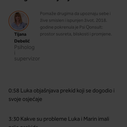
Pomaže drugima da upoznaju sebe i
žive smislen i ispunjen život. 2018.
godine pokrenula je Psi Qonsult:
Tijana
prostor susreta, bliskosti i promjene.
Debelić
Psiholog
i
supervizor
0:58 Luka objašnjava prekid koji se dogodio i
svoje osjećaje
3:30 Kakve su probleme Luka i Marin imali