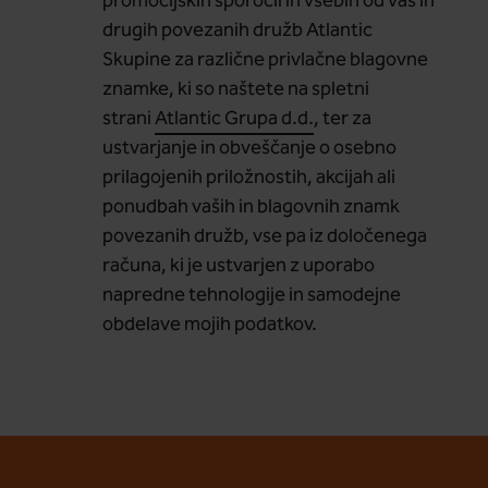
promocijskih sporočil in vsebin od vas in
drugih povezanih družb Atlantic
Skupine za različne privlačne blagovne
znamke, ki so naštete na spletni
strani
Atlantic Grupa d.d.
, ter za
ustvarjanje in obveščanje o osebno
prilagojenih priložnostih, akcijah ali
ponudbah vaših in blagovnih znamk
povezanih družb, vse pa iz določenega
računa, ki je ustvarjen z uporabo
napredne tehnologije in samodejne
obdelave mojih podatkov.