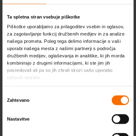
krivnje
Ta spletna stran vsebuje piškotke
Piškotke uporabljamo za prilagoditev vsebin in oglasov,
27:32 Što Luka može naučiti iz odnosa?
za zagotavljanje funkcij družbenih medijev in za analize
našega prometa. Poleg tega delimo informacije o vaši
uporabi našega mesta z našimi partnerji s področja
družbenih medijev, oglaševanja in analitike, ki jih morda
kombinirajo z drugimi informacijami, ki ste jim jih
posredovali ali pa so jih zbrali skozi vašo uporabo
O podcastu
njihovih storitev.
Budi Dobro. Budi CE Podcast je mjesto gdje zajedno sa
Izbira
psiholozima pričamo o raznim temama koje nas često
Zahtevano
soglasja
muče.
Svaki podcast predstavlja razgovor sa psihologom. Iako
Nastavitve
su zbog anonimnosti imena promijenjena, glasovi koje
čujete su stvarni, a njihove priče istinite i autentične.