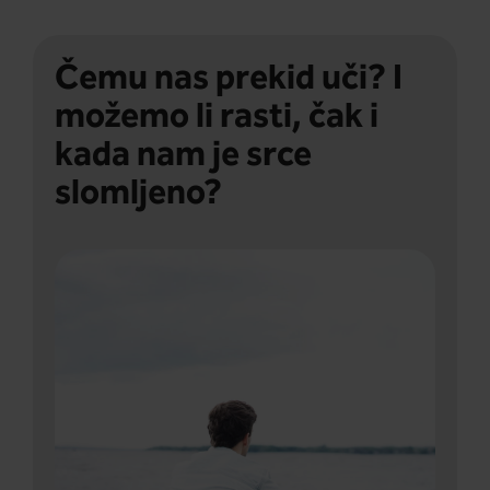
Čemu nas prekid uči? I
možemo li rasti, čak i
kada nam je srce
slomljeno?