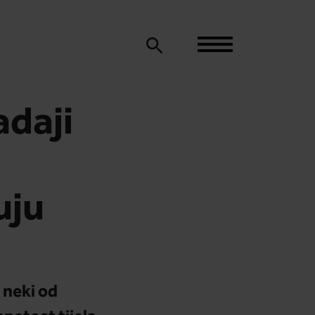
adaji
uju
 neki od