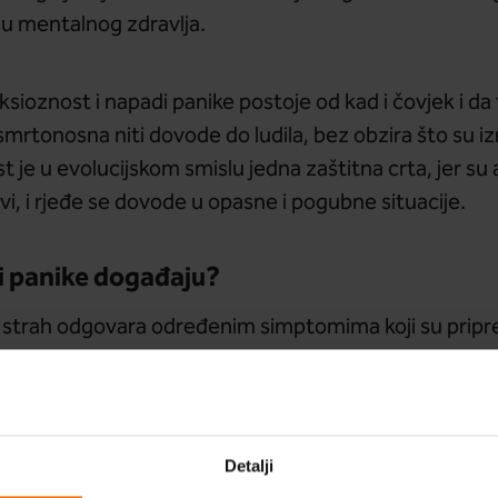
mu mentalnog zdravlja.
ksioznost i napadi panike postoje od kad i čovjek i d
i smrtonosna niti dovode do ludila, bez obzira što su 
je u evolucijskom smislu jedna zaštitna crta, jer su a
ivi, i rjeđe se dovode u opasne i pogubne situacije.
i panike događaju?
 strah odgovara određenim simptomima koji su priprem
 događa se kad ovaj uobičajeni alarm reagira u trenu
ira se kao prenaglašena tjelesna reakcija. Češće se j
brinute, te u situacijama kad smo pod stresom, bolesni
obro.
Detalji