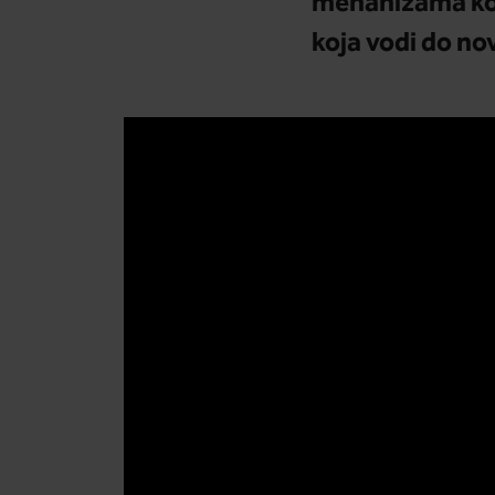
mehanizama koj
koja vodi do no