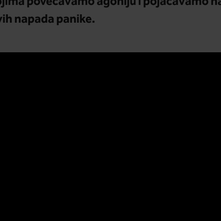
ima povećavamo agoniju i pojačavamo nap
vih napada panike.