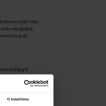
a trebamo znati kako
izrazito neugodna.
nksiozni ljudi
a na bijeg ili
tku u kojem to nije
avlja kod osoba koje
 ili nam iz bilo
O kolačićima