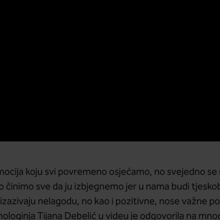
mocija koju svi povremeno osjećamo, no svejedno se 
o činimo sve da ju izbjegnemo jer u nama budi tjesko
zazivaju nelagodu, no kao i pozitivne, nose važne po
hologinja Tijana Debelić u videu je odgovorila na mnog