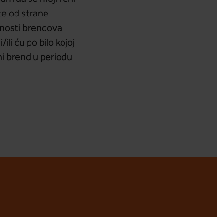
ste od strane
vnosti brendova
ili ću po bilo kojoj
ni brend u periodu