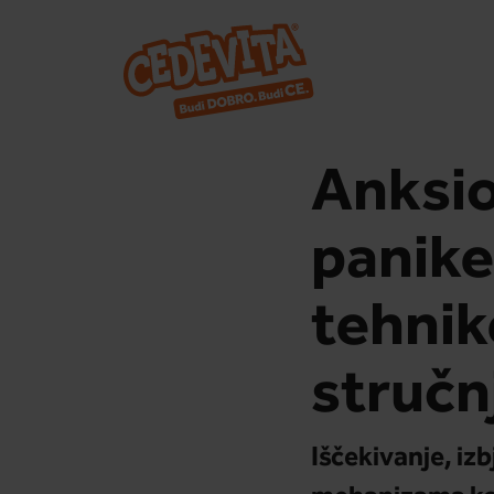
Anksio
panike:
tehnik
stručn
Iščekivanje, iz