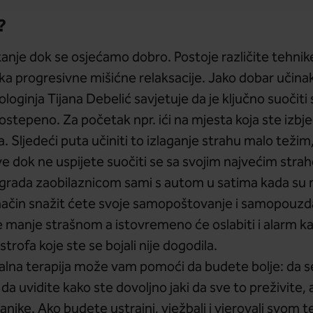
?
tanje dok se osjećamo dobro. Postoje različite tehnik
ika progresivne mišićne relaksacije. Jako dobar učinak 
ologinja Tijana Debelić savjetuje da je ključno suočiti
postepeno. Za početak npr. ići na mjesta koja ste izbj
 Sljedeći puta učiniti to izlaganje strahu malo težim,
e dok ne uspijete suočiti se sa svojim najvećim straho
grada zaobilaznicom sami s autom u satima kada su 
način snažit ćete svoje samopoštovanje i samopouzd
će manje strašnom a istovremeno će oslabiti i alarm ka
trofa koje ste se bojali nije dogodila.
alna terapija može vam pomoći da budete bolje: da se
da uvidite kako ste dovoljno jaki da sve to preživite, 
 panike. Ako budete ustrajni, vježbali i vjerovali svo