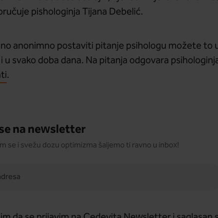
oručuje pishologinja Tijana Debelić.
puno anonimno postaviti pitanje psihologu možete to u
u svako doba dana. Na pitanja odgovara psihologinja
ti
.
 se na newsletter
am se i svežu dozu optimizma šaljemo ti ravno u inbox!
im da se prijavim na Cedevita Newsletter i saglasan s