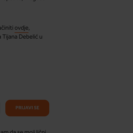
činiti
ovdje
,
 Tijana Debelić u
PRIJAVI SE
am da se moji lični