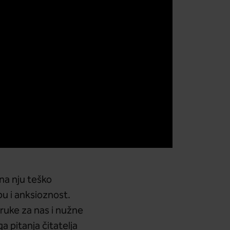
na nju teško
bu i anksioznost.
ruke za nas i nužne
a pitanja čitatelja