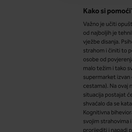
Kako si pomoći
Važno je učiti opuš
od najboljih je tehn
vježbe disanja. Psih
strahom i činiti to 
osobe od povjerenja.
malo težim i tako sv
supermarket izvan 
cestama). Na ovaj 
situacija postajat 
shvaćalo da se katas
Kognitivna bihevior
svojim strahovima i 
prorijediti i napadi