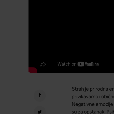
Strah je prirodna e
privikavamo i običn
Negativne emocije i
su za opstanak. Psi