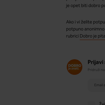
je opet biti dobro p
Ako i vi želite pot
potpuno anonimno i 
rubrici
Dobro je pita
Prijavi
Pridruži n
Žel