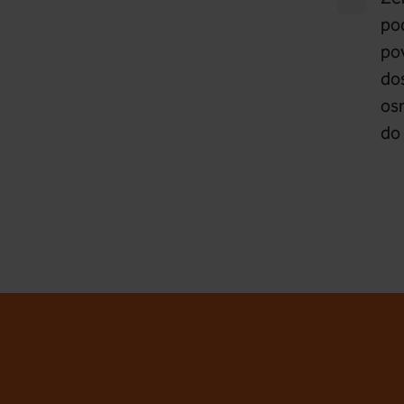
pod
po
do
osn
do