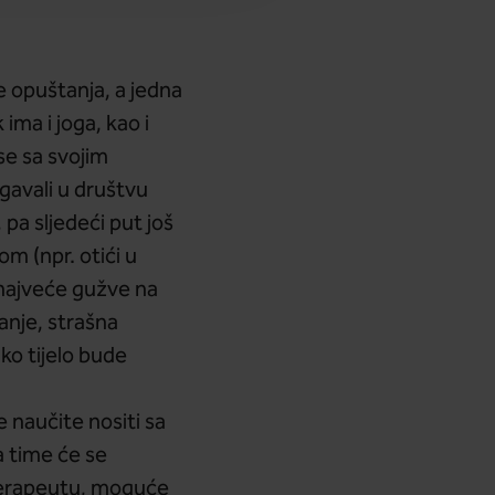
e opuštanja, a jedna
ima i joga, kao i
 se sa svojim
egavali u društvu
 pa sljedeći put još
m (npr. otići u
najveće gužve na
anje, strašna
ko tijelo bude
 naučite nositi sa
a time će se
m terapeutu, moguće