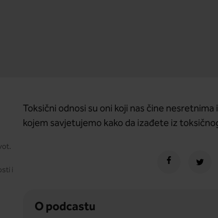
Toksični odnosi su oni koji nas čine nesretnima
kojem savjetujemo kako da izađete iz toksičn
vot.
sti i
O podcastu