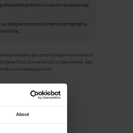
a psiholozima pričamo o raznim temama koje
ko su zbog anonimnosti imena promijenjena,
autentične.
vijete pronađete put prema boljem unutarnjem
 Zahtijeva trud i posvećenost s obje strane. Ako
ntakte pružatelja pomoći.
About