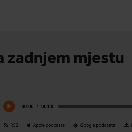
a zadnjem mjestu
00:00
00:00
Audio
RSS
Apple podcasts
Google podcasts
Player