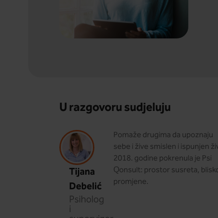
U razgovoru sudjeluju
Pomaže drugima da upoznaju
sebe i žive smislen i ispunjen ži
2018. godine pokrenula je Psi
Tijana
Qonsult: prostor susreta, blisko
promjene.
Debelić
Psiholog
i