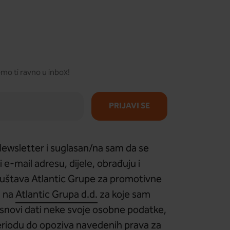
mo ti ravno u inbox!
PRIJAVI SE
 Newsletter i suglasan/na sam da se
i e-mail adresu, dijele, obrađuju i
ruštava Atlantic Grupe za promotivne
h na
Atlantic Grupa d.d.
za koje sam
j osnovi dati neke svoje osobne podatke,
 periodu do opoziva navedenih prava za