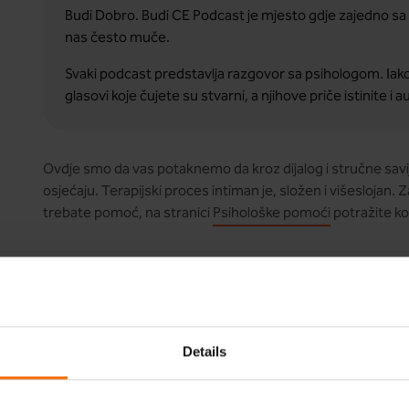
Budi Dobro. Budi CE Podcast je mjesto gdje zajedno s
nas često muče.
Svaki podcast predstavlja razgovor sa psihologom. Ia
glasovi koje čujete su stvarni, a njihove priče istinite i 
Ovdje smo da vas potaknemo da kroz dijalog i stručne sa
osjećaju. Terapijski proces intiman je, složen i višeslojan.
trebate pomoć, na stranici
Psihološke pomoći
potražite ko
Details