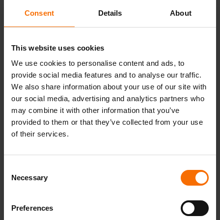
Consent
Details
About
Ono što uvijek treba imati na umu jeste da su
narcisi rijetko motivirani mijenjati sebe, a
This website uses cookies
zbog svoje grandioznosti i manipulativne
We use cookies to personalise content and ads, to
naravi vole mijenjati sve oko sebe i s time se
provide social media features and to analyse our traffic.
nije lako nositi. Važno je zadržati staloženost
We also share information about your use of our site with
i samopouzdanje, a najgore što možete
our social media, advertising and analytics partners who
učiniti jeste natjecati se s njima i dolaziti u
may combine it with other information that you’ve
provided to them or that they’ve collected from your use
sukobe. Narcis će uvijek sebe doživljavati kao
of their services.
žrtvu i kriviti okolinu za sve. Ako ste s
Budi TU. Budi CE.
narcisom u poslovnom odnosu pazite da
Consent
uvijek i o svemu budete jako dobro
Necessary
Selection
informirani, da vodite detaljnu evidenciju i
oslanjate se na činjenice. Više detalja u videu.
Preferences
Instagram
Facebook
Youtube