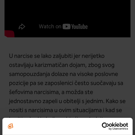
U narcise se lako zaljubiti jer nerijetko
ostavljaju karizmatičan dojam, zbog svog
samopouzdanja dolaze na visoke poslovne
pozicije pa se zaposlenici često suočavaju sa
šefovima narcisima, a možda ste
jednostavno zapeli u obitelji s jednim. Kako se
nositi s narcisima u ovim situacijama i kad se
boriti, a kad je bolje pobjeći pogledajte u
videu.