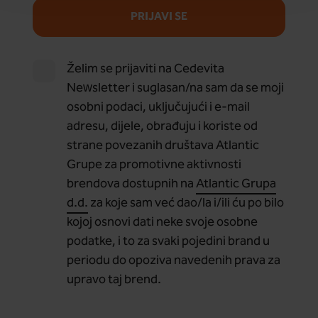
PRIJAVI SE
Želim se prijaviti na Cedevita
Newsletter i suglasan/na sam da se moji
osobni podaci, uključujući i e-mail
adresu, dijele, obrađuju i koriste od
strane povezanih društava Atlantic
Grupe za promotivne aktivnosti
brendova dostupnih na
Atlantic Grupa
d.d.
za koje sam već dao/la i/ili ću po bilo
kojoj osnovi dati neke svoje osobne
podatke, i to za svaki pojedini brand u
periodu do opoziva navedenih prava za
upravo taj brend.