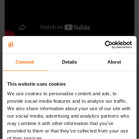
Pogledajte video u kojem su psihologinja
Consent
Details
About
Tijana Debelić i Youtuber Marko Vuletić
razgovarali o gubitku voljene osobe,
This website uses cookies
napadima panike i brojnim drugim temama
We use cookies to personalise content and ads, to
koje su važne za sve nas!
provide social media features and to analyse our traffic.
We also share information about your use of our site with
our social media, advertising and analytics partners who
may combine it with other information that you’ve
provided to them or that they’ve collected from your use
of their services.